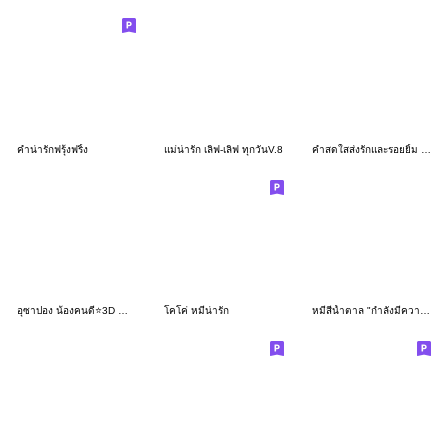
คำน่ารักฟรุ้งฟริ้ง
แม่น่ารัก เลิฟ-เลิฟ ทุกวันV.8
คำสดใสส่งรักและรอยยิ้ม V.1
อุซาปอง น้องคนดี⭐️3D กำมะหยี่ 1
โคโค่ หมีน่ารัก
หมีสีน้ำตาล "กำลังมีความรัก"V.2