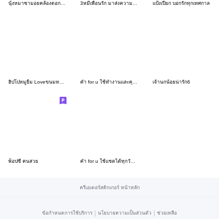
นุ้งหมาซามอยคล้องดอกไม้หน้าร้อน
3หมีเพื่อนรัก มาส่งความสุขV.1
แป้งเปียก บอกรักทุกเทศกาล
ฮิปโปหมูยิ้ม Loveขนมหวาน
คำ for u ใช้ทำงานและคุยได้ทุกวันV.9
เจ้านกน้อยน่ารัก6
พ็อปซี่ คนสวย
คำ for u ใช้แชตได้ทุกวันV.32
ครีเอเตอร์สติกเกอร์ หน้าหลัก
|
|
ข้อกำหนดการใช้บริการ
นโยบายความเป็นส่วนตัว
ช่วยเหลือ