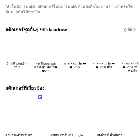
“หัวโมจิอารมณ์ดี" สติกเกอร์ไลน์อารมณ์ดี ตัวหนังสือโต อ่านง่าย สำหรับใช้
ทักทายกันได้ทุกๆวัน
สติกเกอร์ชุดอื่นๆ ของ laladraw
ดูเพิ่ม
มัมหมี แม่หมีน่า
พระพิฆเนศ แห่ง
พาสเทลน่ารัก ❤️
พาสเทลน่ารัก ❤️
พาสเทลน่ารั
รัก 1
ความสุข สดใส❤️
❤️ V.55
❤️ V.58 สีรุ้ง
❤️ V.54 รัก
❤️v.7.
ห่วงใย
สติกเกอร์ที่เกี่ยวข้อง
คำน่ารักพรุ้งฟริ้ง 02
แชทน่ารักใช้ง่าย English V.22
บัดดี้ชับบี้ คิ้วท์เกิร์ล