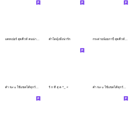
แคทเปอร์ สุดคิ้วท์ คนน่ารัก ใช้ได้ทุกวัน
คำโตมุ้งมิ้งน่ารัก
กระต่ายน้อยกาบี้ สุดคิ้วท์ ใช้ได้ทุกวัน
คำ for u ใช้แชตได้ทุกวันV.26
รั ก ที่ สุ ด ^_ <
คำ for u ใช้แชตได้ทุกวันV.14