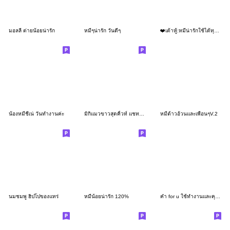
มอลลี่ ต่ายน้อยน่ารัก
หมีๆน่ารัก วันดีๆ
❤️เต้าหู้:หมีน่ารักใช้ได้ทุกวัน❤️
น้องหมีชีเน่ วันทำงานค่ะ
มิกิแมวขาวสุดคิ้วท์ แชทนี้อบอุ่นใจ
หมีต้าวอ้วนและเพื่อนๆV.2
นมชมพู ฮิปโปของแทร่
หมีน้อยน่ารัก 120%
คำ for u ใช้ทำงานและคุยได้ทุกวันV.25