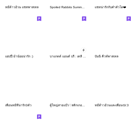
หมีต้าวอ้วน แชทพาสเทล
Spoiled Rabbits Summer 2025 [ENG]
แชทน่ารักกับคำตัวโต❤️
แฮปปี้ ม้าน้อยน่ารัก :)
บาแกตต์ แอนด์ บรี : เดลี่ เฟรช
บันนี่ คิ้วท์พาสเทล
เพื่อนหมีที่น่ารัก3ตัว
ผู้ใหญ่สายแบ๊ว♡สติกเกอร์ใช้ประจำวัน(3D)
หมีต้าวอ้วนและเพื่อนๆV.3