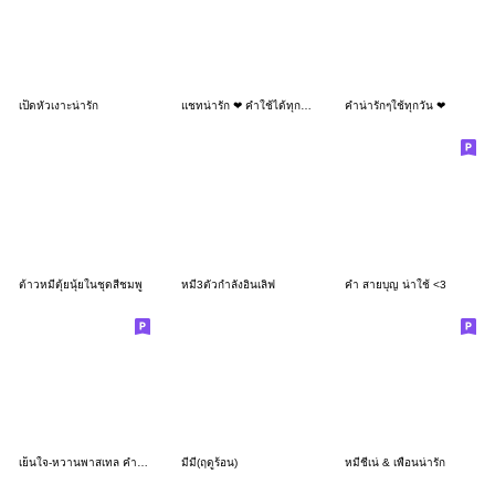
เป็ดหัวเงาะน่ารัก
แชทน่ารัก ❤ คำใช้ได้ทุกวัน
คำน่ารักๆใช้ทุกวัน ❤
ต้าวหมีตุ้ยนุ้ยในชุดสีชมพู
หมี3ตัวกำลังอินเลิฟ
คำ สายบุญ น่าใช้ <3
เย็นใจ-หวานพาสเทล คำทำงานV.8
มีมี่(ฤดูร้อน)
หมีชีเน่ & เพื่อนน่ารัก