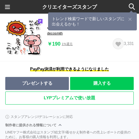
クリエイターズスタンプ
トレンド検索ワードで新しいスタンプに
出会えるかも！
ぶたたの夏3
decosmith
￥190
3,331
1%還元
PayPay決済が利用できるようになりました
プレゼントする
購入する
LYPプレミアムで使い放題
スタンプアレンジ/デコレーションに対応
制作者に提供される情報について
LINEヤフー株式会社はスタンプ/絵文字/着せかえ制作者への売上レポートの提供の
ために、お客様の購入情報を利用します。