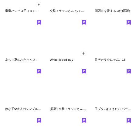
毒毒ハシビロ子（４）夏用
突撃！ラッコさん ちょっと毒舌編7
関西弁を愛するぶた(再販)
あぢぃ夏のぶたさんスタンプ
White-lipped guy
目ヂカラ☆にゃんこ18
はな子✿大人のシンプルデカ文字でご挨拶。
[再販] 突撃！ラッコさん 挨拶と丁寧な言葉
子ブタ3きょうだい パート10