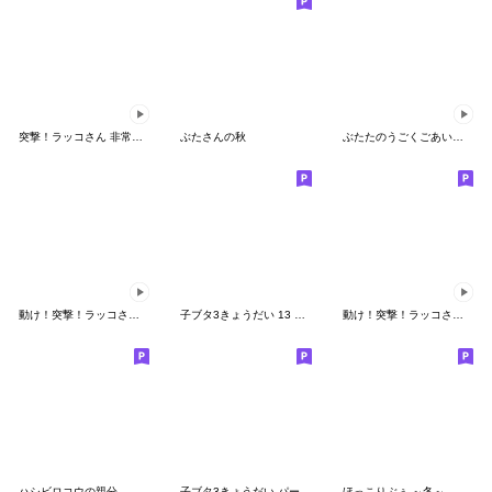
突撃！ラッコさん 非常時専用2
ぶたさんの秋
ぶたたのうごくごあいさつ
動け！突撃！ラッコさん【運動と健康】
子ブタ3きょうだい 13 夏スタンプ
動け！突撃！ラッコさん13
ハシビロコウの親分
子ブタ3きょうだい パート6
ほっこりぶぅ ～冬～