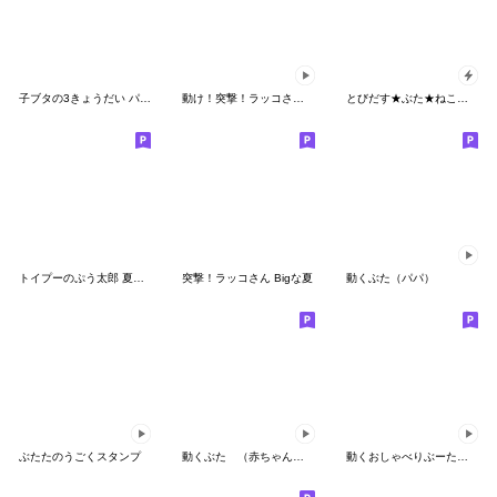
子ブタの3きょうだい パート2
動け！突撃！ラッコさん14 (改)
とびだす★ぶた★ねことうさぎ入り
トイプーのぷう太郎 夏と雨
突撃！ラッコさん Bigな夏
動くぶた（パパ）
ぶたたのうごくスタンプ
動くぶた （赤ちゃん豚のブー（夏ver.））
動くおしゃべりぶーたん（ぶた）