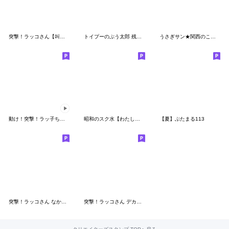
突撃！ラッコさん【叫び編】
トイプーのぷう太郎 残暑〜秋編
うさぎサン★関西のことば
動け！突撃！ラッ子ちゃん
昭和のスク水【わたし】♀決めポーズ
【夏】ぶたまる113
突撃！ラッコさん なかよし編2
突撃！ラッコさん デカ文字「基本」編