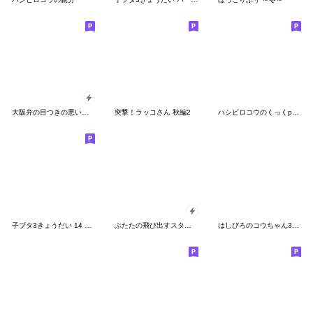
大阪弁の目つきの悪いヒヨコ
突撃！ラッコさん 秋編2
ハシビロコウのくっくpart3
子ブタ3きょうだい 14 日常あるある
ぶたたの飛び出すスタンプ
はしびろのコウちゃん37【３Dの夏】