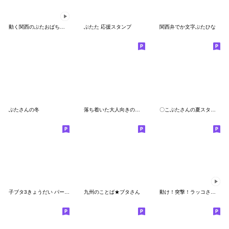
動く関西のぶたおばちゃん
ぶたた 応援スタンプ
関西弁でか文字ぶたひな
ぶたさんの冬
落ち着いた大人向きのスタンプ【ぶたさん】
〇こぶたさんの夏スタンプ〇
子ブタ3きょうだい パート7
九州のことば★ブタさん
動け！突撃！ラッコさんの夏2