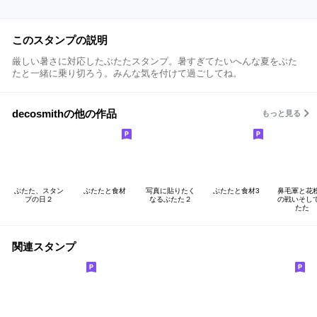
このスタンプの説明
厳しい暑さに対応したぶたたスタンプ。暑すぎてたいへんな夏をぶた
たと一緒に乗り切ろう。みんな気を付けて過ごしてね。
decosmithの他の作品
もっと見る
ぶたた、スタン
ぶたたと食材
写真に貼りたく
ぶたたと食材3
鼻毛軍と花
プの日２
なるぶたた２
の戦いそし
たた
関連スタンプ