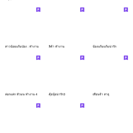
สาวน้อยแก้มป่อง : ทำงาน
ลิต้า ทำงาน
น้องแก้มแก้มน่ารัก
ล่อกแล่ก หัวมน ทำงาน 4
ตุ้ยนุ้ยน่ารัก3
เทียนจ้า สาธุ