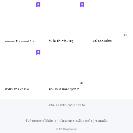
minimal G ( sweet 1 )
ส้มโอ คิ้วเกิร์ล (TH)
มีดี้ ฉลองปีใหม่
ดิวดิว ชีวิตทำงาน
คัลแลน & พี่จอง ชุดที่ 2
ครีเอเตอร์สติกเกอร์ หน้าหลัก
|
|
ข้อกำหนดการใช้บริการ
นโยบายความเป็นส่วนตัว
ช่วยเหลือ
©
LY Corporation