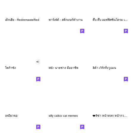
เด็กเฮีย - RedremasteRed
พาร์เฟ่ต์ : สติกเกอร์ทำงาน
ดึ๊บ ดึ๊บ ออฟฟิศซินโดรม เจ็ด
โพก้าซัง
MD: นายช่าง มืออาชีพ
ลิต้า เวิร์กกิ้งวูแมน
เหมียวขอ
silly calico cat memes
❤️ลิซ่า หน้าตลก หน้ากวน!❤️