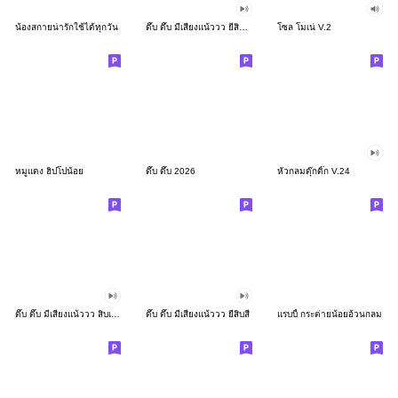
น้องสกายน่ารักใช้ได้ทุกวัน
ดึ๊บ ดึ๊บ มีเสียงแน้ววว ยี่สิบสอง
โซล โมเน่ V.2
หมูแดง ฮิปโปน้อย
ดึ๊บ ดึ๊บ 2026
หัวกลมดุ๊กดิ๊ก V.24
ดึ๊บ ดึ๊บ มีเสียงแน้ววว สิบเก้า
ดึ๊บ ดึ๊บ มีเสียงแน้ววว ยี่สิบสี่
แรบบี้ กระต่ายน้อยอ้วนกลม