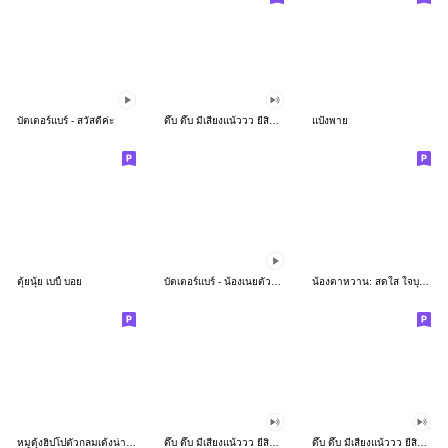
บัตเตอร์แบร์ - สวัสดีค่ะ
ดึ๊บ ดึ๊บ มีเสียงแน้ววว ยี่สิบห้า
แป้งพาย
ตุ้ยนุ้ย เบบี้ บอย
บัตเตอร์แบร์ - น้องเนยตัวตึง พุงเต่ง
น้องตาหวาน: สดใส ใจบุญ (สีพาสเทล)
หมูดุ้งฮิปโปตัวกลมเด้งน่ารัก
ดึ๊บ ดึ๊บ มีเสียงแน้ววว ยี่สิบเจ็ด
ดึ๊บ ดึ๊บ มีเสียงแน้ววว ยี่สิบหก