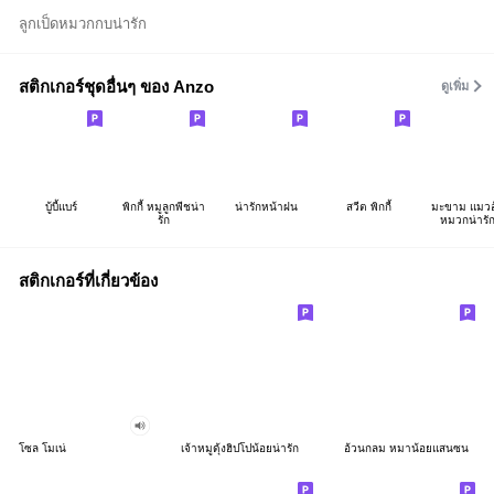
ลูกเป็ดหมวกกบน่ารัก
สติกเกอร์ชุดอื่นๆ ของ Anzo
ดูเพิ่ม
บู้บี้แบร์
พิกกี้ หมูลูกพีชน่า
น่ารักหน้าฝน
สวีต พิกกี้
มะขาม แมวอ
รัก
หมวกน่ารั
สติกเกอร์ที่เกี่ยวข้อง
โซล โมเน่
เจ้าหมูดุ้งฮิปโปน้อยน่ารัก
อ้วนกลม หมาน้อยแสนซน