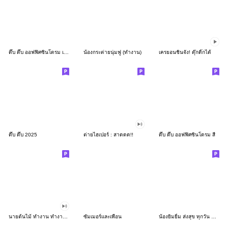
ดึ๊บ ดึ๊บ ออฟฟิศซินโดรม เก้า
น้องกระต่ายนุ่มฟู (ทำงาน)
เครยอนชินจัง! ดุ๊กดิ๊กได้
ดึ๊บ ดึ๊บ 2025
ต่ายไฮเปอร์ : สาดดด!!
ดึ๊บ ดึ๊บ ออฟฟิศซินโดรม สี่
นายต้นไม้ ทำงาน ทำงาน ทำงาน!!!
ซัมเมอร์และเพื่อน
น้องยิมยิ้ม ส่งสุข ทุกวัน CutePastel THA