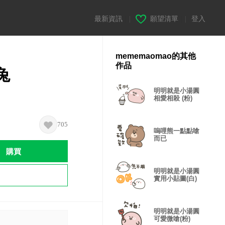
最新資訊
|
願望清單
|
登入
mememaomao的其他
作品
兔
明明就是小湯圓
相愛相殺 (粉)
705
嗚哩熊一點點嗆
而已
購買
明明就是小湯圓
實用小貼圖(白)
明明就是小湯圓
可愛微嗆(粉)