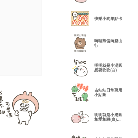
快樂小狗集點卡
嗚哩熊偏向釜山
行
明明就是小湯圓
想要吹吹(白)
吉蛙蛙日常萬用
小貼圖
明明就是小湯圓
相愛相殺(白)無
字