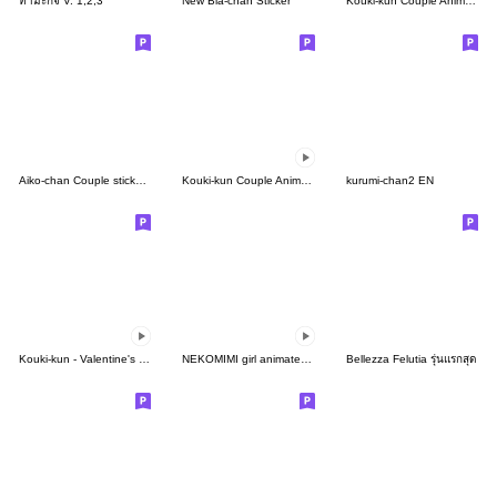
ทามะกิจิ V. 1,2,3
New Bia-chan Sticker
Kouki-kun Couple Animated Sticker 01
Aiko-chan Couple stickers 02
Kouki-kun Couple Animated Sticker 02
kurumi-chan2 EN
Kouki-kun - Valentine's day 2023
NEKOMIMI girl animated Sticker(angel)
Bellezza Felutia รุ่นแรกสุด