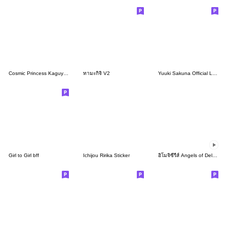
Cosmic Princess Kaguya! Vol.2
ทามะกิจิ V2
Yuuki Sakuna Official LINE Stickers
Girl to Girl bff
Ichijou Ririka Sticker
อิโมจิซีรีส์ Angels of Delusion เซ็ตที่3