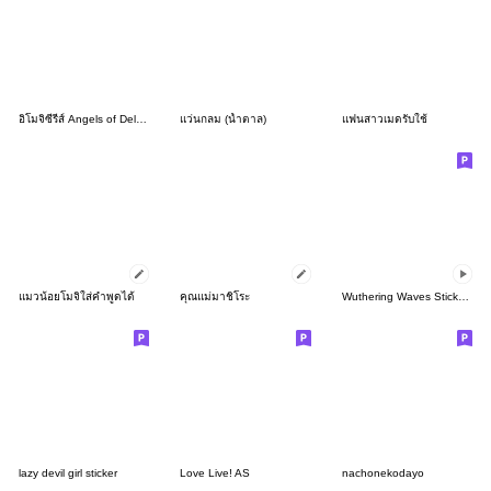
อิโมจิซีรีส์ Angels of Delusion เซ็ตที่2
แว่นกลม (น้ำตาล)
แฟนสาวเมดรับใช้
แมวน้อยโมจิใส่คำพูดได้
คุณแม่มาชิโระ
Wuthering Waves Sticker Set Vol.11
lazy devil girl sticker
Love Live! AS
nachonekodayo