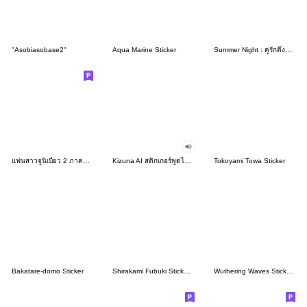
"Asobiasobase2"
Aqua Marine Sticker
Summer Night : คู่รักติ๊งต๊อง
แฟนสาวจูนิเบียว 2 ภาคออกเดทในชุดไปรเวท
Kizuna AI สติกเกอร์พูดได้ 3
Tokoyami Towa Sticker
Bakatare-domo Sticker
Shirakami Fubuki Sticker Vol.2
Wuthering Waves Stickers: Daily Ver.