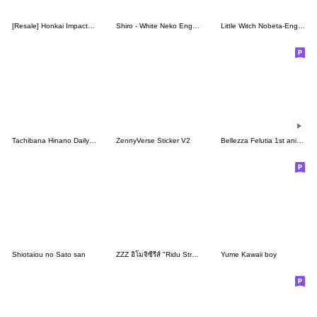
[Resale] Honkai Impact 3 Sticker Vol.3
Shiro - White Neko English 2
Little Witch Nobeta-English
Tachibana Hinano Daily Life Stickers.
ZennyVerse Sticker V2
Bellezza Felutia 1st animation sticker
Shiotaiou no Sato san
ZZZ อิโมจิซีรีส์ "Ridu Stroll" เซ็ตที่ 7
Yume Kawaii boy