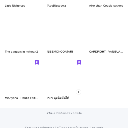
Little Nightmare
[Ado]Usseewa
Aiko-chan Couple stickers
The dangers in myheart2
NISEMONOGATARI
CARDFIGHT!! VANGUARD Divinez Season2
MiaAyana - Rabbit edition !
Puni นุ่มนิ้มดิ้นได้
ครีเอเตอร์สติกเกอร์ หน้าหลัก