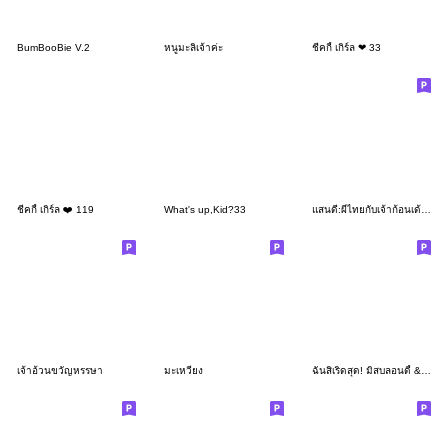
BumBooBie V.2
หนูมะลิเจ้าค่ะ
ชีคกี้ เกิร์ล ❤ 33
ชีคกี้ เกิร์ล ❤️ 119
What's up,Kid?33
แสนดี:ผีไทยกับเจ้าก้อนเด้งๆ คำใช้ทุกวัน
เจ้าอ้วนขวัญหรรษา
มะเหวี่ยง
ฉันสิเริ่ดสุด! มิสบลอนดี้ & พิ้งค์กี้