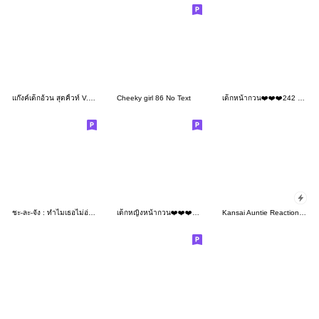
แก๊งค์เด็กอ้วน สุดคิ้วท์ V.105
Cheeky girl 86 No Text
เด็กหน้ากวน❤️❤️❤️242 NoText
ชะ-ละ-จัง : ทำไมเธอไม่อ่อนโยนน
เด็กหญิงหน้ากวน❤️❤️❤️165 No Text
Kansai Auntie Reactions Pack