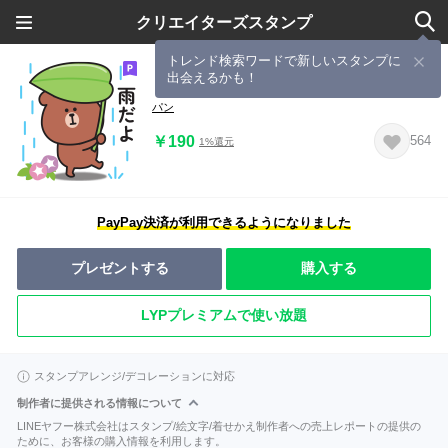
クリエイターズスタンプ
トレンド検索ワードで新しいスタンプに
出会えるかも！
くまさんのスタンプ（梅雨～初夏）
パン
￥190
564
1%還元
PayPay決済が利用できるようになりました
プレゼントする
購入する
LYPプレミアムで使い放題
スタンプアレンジ/デコレーションに対応
制作者に提供される情報について
LINEヤフー株式会社はスタンプ/絵文字/着せかえ制作者への売上レポートの提供の
ために、お客様の購入情報を利用します。