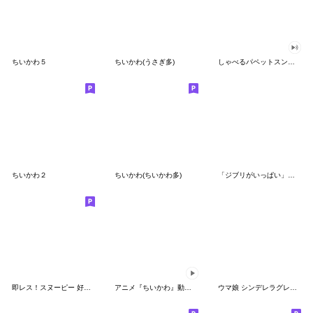
ちいかわ５
ちいかわ(うさぎ多)
しゃべるパペットスンスン（GOOD）
ちいかわ２
ちいかわ(ちいかわ多)
「ジブリがいっぱい」スタンプ
即レス！スヌーピー 好印象な長文スタンプ
アニメ『ちいかわ』動くLINEスタンプ vol.1
ウマ娘 シンデレラグレイ かんたんオグリ