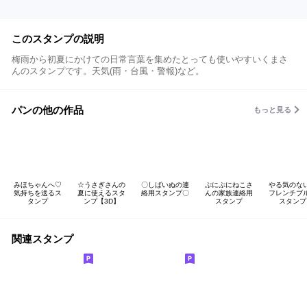
このスタンプの説明
梅雨から初夏にかけての日常言葉を集めたとっても使いやすいくまさ
んのスタンプです。天気(雨・台風・警報)など。
パンの他の作品
もっと見る
みほちゃんへ♡
☆うさぎさんの
〇しばいぬの連
ぷにぷにねこさ
やる気のな
気持ちを送るス
夏に使えるスタ
絡用スタンプ〇
んの家族連絡用
フレンチブ
タンプ
ンプ【3D】
スタンプ
スタンプ
関連スタンプ