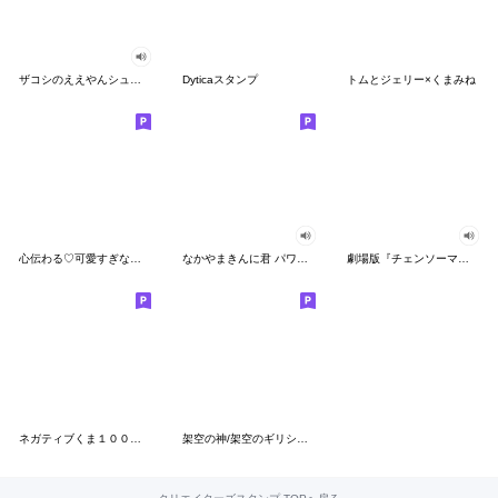
ザコシのええやんシューシュースタンプ
Dyticaスタンプ
トムとジェリー×くまみね
心伝わる♡可愛すぎない大人の長文スタンプ
なかやまきんに君 パワー!!スタンプ
劇場版『チェンソーマン レゼ篇』
ネガティブくま１００％ 憂鬱な一日
架空の神/架空のギリシャ神話