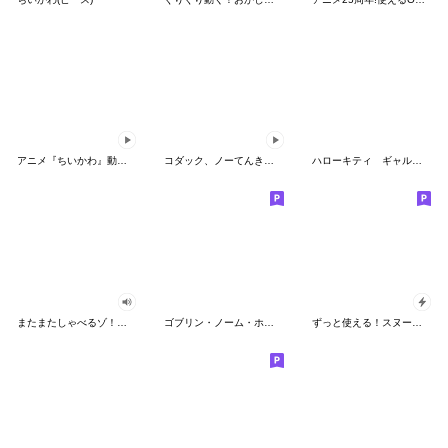
アニメ『ちいかわ』動くLINEスタンプ vol.2
コダック、ノーてんきに悩み中！
ハローキティ ギャルバイブス♡
またまたしゃべるゾ！クレヨンしんちゃん
ゴブリン・ノーム・ホーン
ずっと使える！スヌーピーのグリーティング