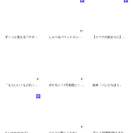
ず～っと使える♡ナチュラルガール
しゃべるパペットスンスン（HAPPY）
【トークの始まりに】ゆるカワ♪スヌーピー
「もういい！もどれ！ピカチュウ！」
ポケモン！×可哀想に！ ムチっとスタンプ
絵本「パンどろぼう」
ちいかわ(ピース)
ぐりぐり動く！おかしなポケモンスタンプ
アニメ25周年!使えるONE PIECEスタンプ