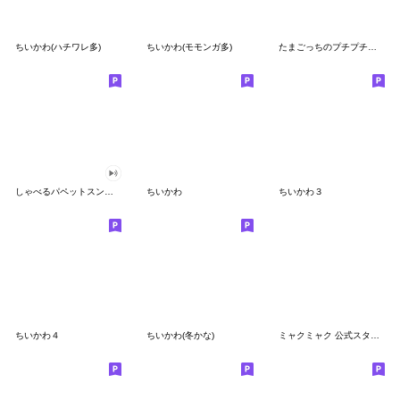
ちいかわ(ハチワレ多)
ちいかわ(モモンガ多)
たまごっちのプチプチおみせっち
しゃべるパペットスンスン
ちいかわ
ちいかわ３
ちいかわ４
ちいかわ(冬かな)
ミャクミャク 公式スタンプ第２弾