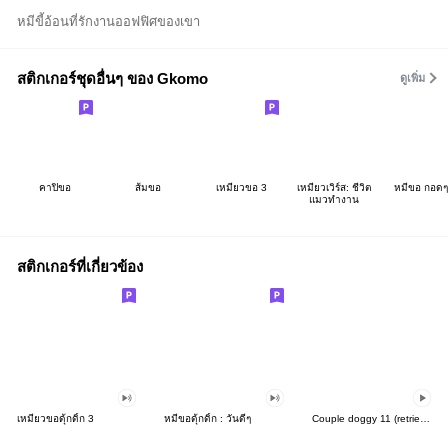
หมีขี้อ้อนที่รักงานออฟฟิศของเขา
สติกเกอร์ชุดอื่นๆ ของ Gkomo
ดูเพิ่ม
คาปิขอ
ส้มขอ
เหมียวขอ 3
เหมียวเวิร์ส: ชีวิต
หมีขอ กอด
แมวทำงาน
สติกเกอร์ที่เกี่ยวข้อง
เหมียวขอดุ้กดิ้ก 3
หมีขอดุ้กดิ้ก : วันดีๆ
Couple doggy 11 (retriever)