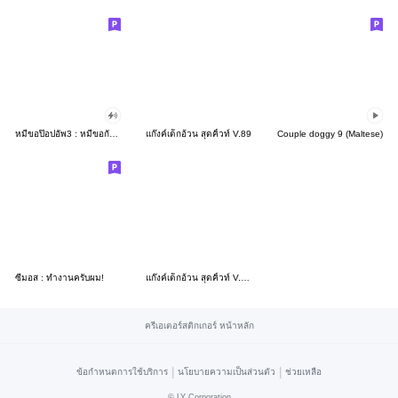
หมีขอป๊อปอัพ3 : หมีขอกับผองเพื่อน
แก๊งค์เด็กอ้วน สุดคิ้วท์ V.89
Couple doggy 9 (Maltese)
ซีมอส : ทำงานครับผม!
แก๊งค์เด็กอ้วน สุดคิ้วท์ V.101
ครีเอเตอร์สติกเกอร์ หน้าหลัก
|
|
ข้อกำหนดการใช้บริการ
นโยบายความเป็นส่วนตัว
ช่วยเหลือ
©
LY Corporation