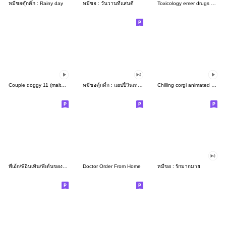
หมีขอดุ๊กดิ๊ก : Rainy day
หมีขอ : วันวานที่แสนดี
Toxicology emer drugs ver 1 - BIG
Couple doggy 11 (maltese)
หมีขอดุ้กดิ้ก : แฮปปี้วินเทอร์
Chilling corgi animated stickers
พี่เอ้ก/พี่อินเทิน/พี่เด้นของน้องๆ
Doctor Order From Home
หมีขอ : รักมากมาย