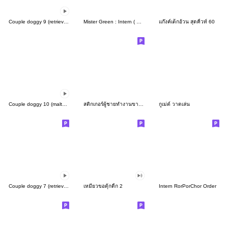
Couple doggy 9 (retriever)
Mister Green : Intern ( M.D. )
แก๊งค์เด็กอ้วน สุดคิ้วท์ 60
Couple doggy 10 (maltese)
สติกเกอร์ผู้ชายทำงานขาวดำแบบสุภาพ
กูเม่ต์ วาดเล่น
Couple doggy 7 (retriever)
เหมียวขอดุ้กดิ้ก 2
Intern RorPorChor Order