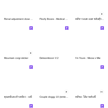
Renal adjustment dose Antibiotics
Floofy Boxes - Medical Student
หมีขาวแบค แบค ขยับดุ๊กดิ๊ก
Mountain corgi sticker
Deksomboon V.2
I'm Yours : Meow x Mie
คุณหมีและเจ้าเหมียว : เบบี๋
Couple doggy 10 (retriever)
หมีขอ :โอ้มายด์เบบี้