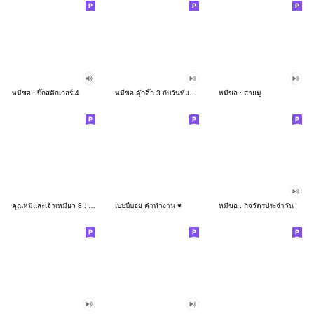
หมีขอ : บิ๊กสติกเกอร์ 4
หมีขอ ดุ๊กดิ๊ก 3 กับวันที่แสนขี้เกียจ
หมีขอ : สายมู
คุณหมีและเจ้าเหมียว 8 : เจ้าความรัก
เบบบี้บอย คำทำงาน ♥️
หมีขอ : กิจวัตรประจำวัน