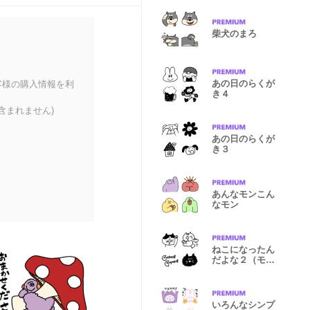
柴犬のまろ
あの日のらくが
客様の購入情報を利
き４
含まれません)
あの日のらくが
き３
あんなモンこん
なモン
ねこになったん
だよな２（モノ
クロver）
いろんなシンプ