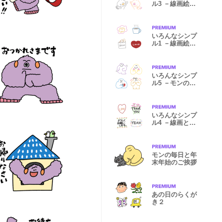
ル3 －線画絵文
字－
いろんなシンプ
ル1 －線画絵文
字－
いろんなシンプ
ル5 －モンのき
もち－
いろんなシンプ
ル4 －線画と文
字－
モンの毎日と年
末年始のご挨拶
あの日のらくが
き２