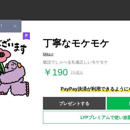
！
丁寧なモケモケ
Mika.n
敬語でしゃべる礼儀正しいモケモケ
￥190
1%還元
PayPay決済が利用できるよう
プレゼントする
LYPプレミアムで使い放