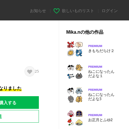
お知らせ
|
欲しいものリスト
|
ログイン
Mika.nの他の作品
きもちだらけ２
25
ねこになったん
だよな１
になりました
ねこになったん
だよな3
購入する
題
お正月とふゆ2