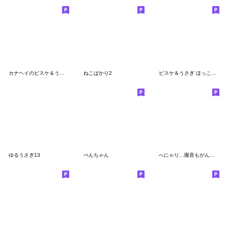
カナヘイのピスケ＆うさぎ秋スタンプ
ねこばかり2
ピスケ＆うさぎ ほっこりスタンプ
ゆるうさぎ13
ぺんちゃん
へにゃり…擬音もがんばらないスタンプ