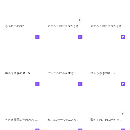
もふピヨの秋2
カナヘイのピスケ&うさぎ お着替え
カナヘイのピスケ&うさぎ はじめての航海
ゆるうさぎの夏。5
ごろごろにゃんすけ〈ベイビー〉
ゆるうさぎの夏。2
うさぎ帝国のたれみみ 日常スタンプ
ねこのぶーちゃんスタンプ8
動く！ねこのぶーちゃんスタンプ