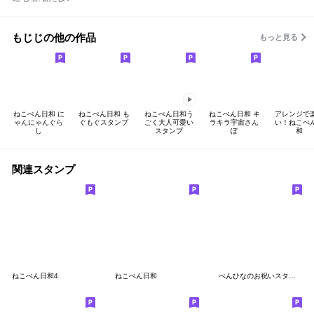
もじじの他の作品
もっと見る
ねこぺん日和 に
ねこぺん日和 も
ねこぺん日和う
ねこぺん日和 キ
アレンジで
ゃんにゃんぐら
ぐもぐスタンプ
ごく大人可愛い
ラキラ宇宙さん
い！ねこぺ
し
スタンプ
ぽ
和
関連スタンプ
ねこぺん日和4
ねこぺん日和
ぺんひなのお祝いスタンプだよ