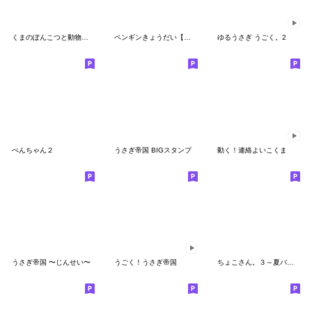
くまのぽんこつと動物たち
ペンギンきょうだい【子育て】
ゆるうさぎ うごく。2
ぺんちゃん２
うさぎ帝国 BIGスタンプ
動く！連絡よいこくま
うさぎ帝国 〜じんせい〜
うごく！うさぎ帝国
ちょこさん。３～夏バテ中～