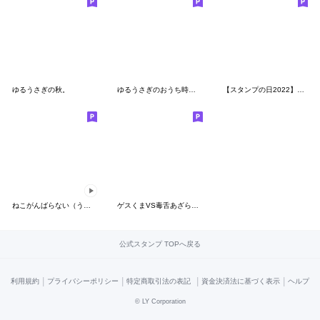
ゆるうさぎの秋。
ゆるうさぎのおうち時間。
【スタンプの日2022】ピスケ&うさぎ
ねこがんばらない（うごく2）
ゲスくまVS毒舌あざらし☆あざらしサイド4
公式スタンプ TOPへ戻る
|
|
|
|
利用規約
プライバシーポリシー
特定商取引法の表記
資金決済法に基づく表示
ヘルプ
©
LY Corporation