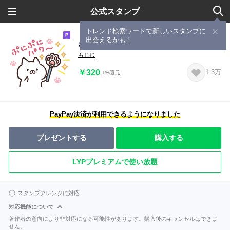
公式スタンプ
トレンド検索ワードで新しいスタンプに
出会えるかも！
ねこぺん日和 にゃんにゃんづくし
もじじ
￥320
1.3万
1%還元
PayPay決済が利用できるようになりました
プレゼントする
購入する
LYPプレミアムで使い放題
スタンプアレンジに対応
対応機能について
著作者の意向により非対応になる可能性があります。購入後のキャンセルはできま
せん。