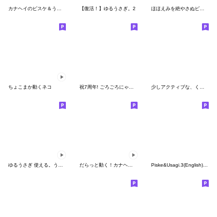
カナヘイのピスケ＆うさぎ夏休みスタンプ
【復活！】ゆるうさぎ。2
ほほえみを絶やさぬピスケとうさぎ
ちょこまか動くネコ
祝7周年! ごろごろにゃんすけ〈食〉
少しアクティブな、くまのぽんこつ
ゆるうさぎ 使える。うごく。
だらっと動く！カナヘイのピスケ&うさぎ
Piske&Usagi.3(English) by Kanahei