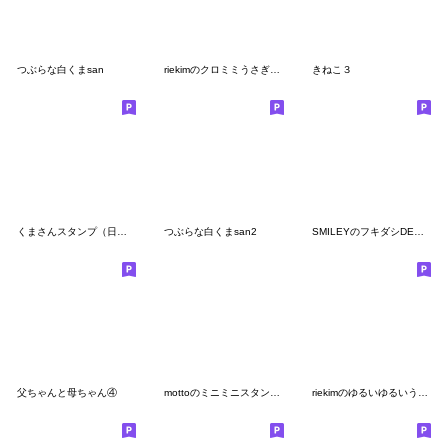
つぶらな白くまsan
riekimのクロミミうさぎスタンプ
きねこ３
くまさんスタンプ（日常）
つぶらな白くまsan2
SMILEYのフキダシDEお返事スタンプ
父ちゃんと母ちゃん④
mottoのミニミニスタンプ♡②サクッと♪
riekimのゆるいゆるいうさぎスタンプ