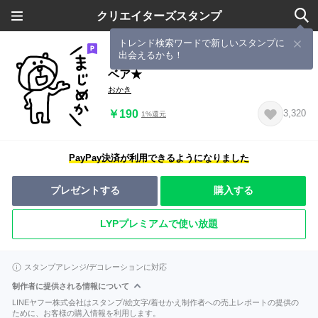
クリエイターズスタンプ
トレンド検索ワードで新しいスタンプに
出会えるかも！
【即ツッコミ！⑩】ゆる～いシンプル
ベア★
おかき
￥190
3,320
1%還元
PayPay決済が利用できるようになりました
プレゼントする
購入する
LYPプレミアムで使い放題
スタンプアレンジ/デコレーションに対応
制作者に提供される情報について
LINEヤフー株式会社はスタンプ/絵文字/着せかえ制作者への売上レポートの提供の
ために、お客様の購入情報を利用します。