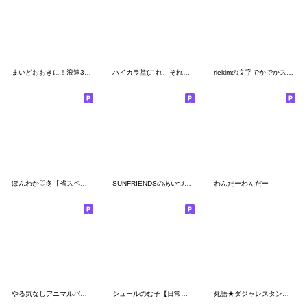
まいどおおきに！浪速3丁目の日常①
ハイカラ堂(これ、それ、あれ、どれ編)
riekimの文字でかでかスタンプ
ほんわか♡冬【省スペース】
SUNFRIENDSのあいづちスタンプ
わんだーわんだー
やる気なしアニマルバージョン
シュールのむ子【日常編2】
死語★ダジャレスタンプ③