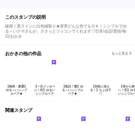
このスタンプの説明
線画！黒ラインに白色縁取り★背景どんな色でもＯＫ！シンプルでゆ
る～いクマさんが、ささっとツッコンでくれます♡日常/会話/普段/毎
日/おかき
おかきの他の作品
もっと見る
【梅雨・夏㉘】
【一言メッセー
【敬語！㉖】ゆ
【気軽に使え
【母から家
ゆる～いシンプ
ジ！⑰】ゆるい
る～いシンプル
る！】ちょぼ子
へ！⑰】ゆ
ルベア★
シンプルベア
ベア★
♡
いシンプル
関連スタンプ