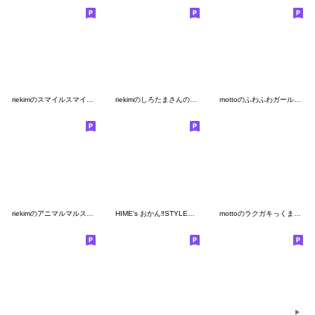
riekimのスマイルスマイルスタンプ
riekimのしろたまさんの優しいスタンプ
mottoのふわふわガール♡いろんな気持ち
riekimのアニマルマルスタンプ
HIME's おかん‼️STYLE♡♡
mottoのラクガキっくま♡超小さい