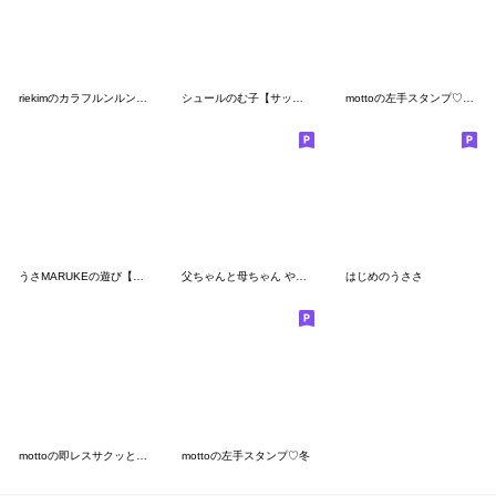
riekimのカラフルンルンアニマルスタンプ
シュールのむ子【サッカー応援編】
mottoの左手スタンプ♡サクッと
うさMARUKEの遊び【連絡】
父ちゃんと母ちゃん やる気を出して。
はじめのうささ
mottoの即レスサクッと♡ずっと
mottoの左手スタンプ♡冬