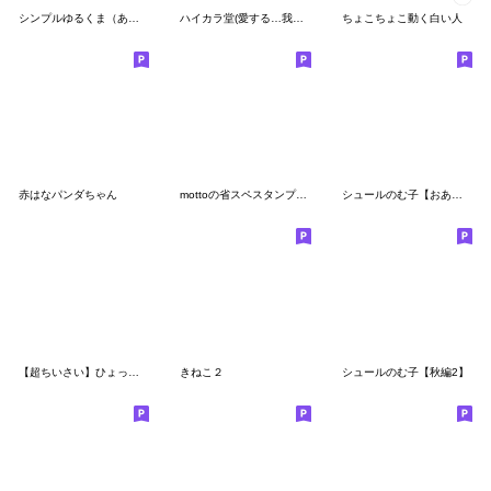
シンプルゆるくま（あいさつ）
ハイカラ堂(愛する…我が子へ編) 修正版
ちょこちょこ動く白い人
赤はなパンダちゃん
mottoの省スペスタンプ♪♡笑
シュールのむ子【おあそび編2】
【超ちいさい】ひょっこりさん2
きねこ２
シュールのむ子【秋編2】