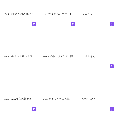
ちょっ子さんのスタンプ
しろたまさん。パート5
くまさく
mottoのぷっくりっぷステッカー♡毎日
mottoのトークマン♡日常
トオルさん
manpuku商店の着ぐるみ女子スタンプ
わがままうさちゃん第２０弾
*だるうさ*