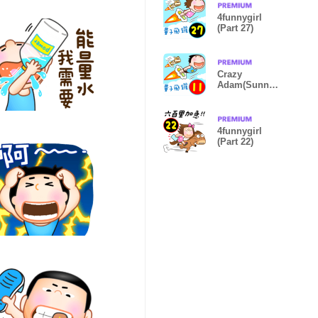
6
4funnygirl
(Part 27)
Crazy
Adam(Sunny
PLi's
boyfriend)Part
11
4funnygirl
(Part 22)