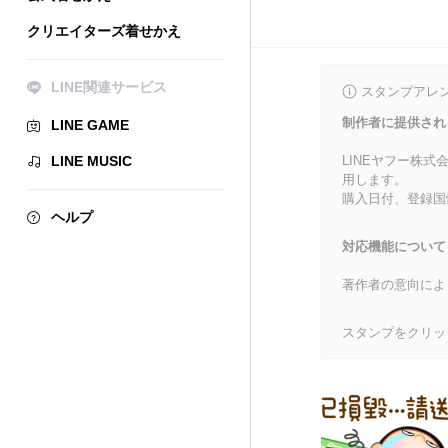
クリエイターズ着せかえ
LINE関連サービス
スタンプアレ
制作者に提供され
LINE GAME
LINE MUSIC
LINEヤフー株
用します。
購入日付、登録国
ヘルプ
対応機能について
著作者の意向によ
スタンプをクリッ