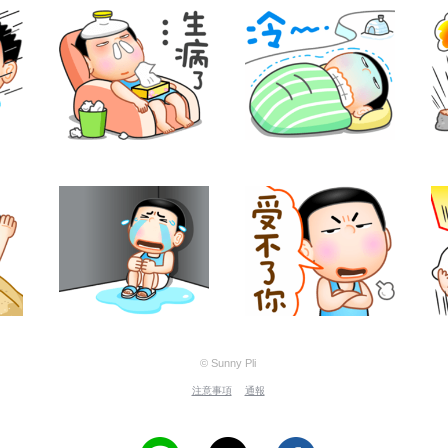
© Sunny Pli
注意事項
通報