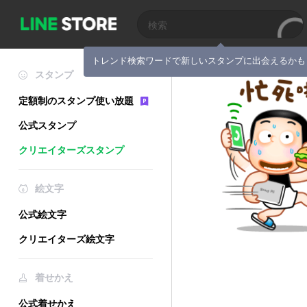
トレンド検索ワードで新しいスタンプに出会えるかも
スタンプ
定額制のスタンプ使い放題
公式スタンプ
クリエイターズスタンプ
絵文字
公式絵文字
クリエイターズ絵文字
着せかえ
公式着せかえ