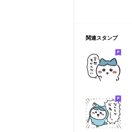
関連スタンプ