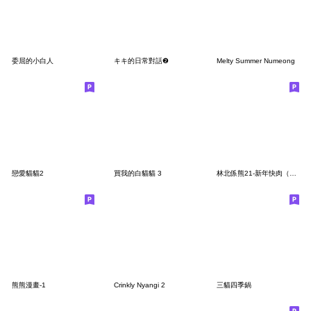
委屈的小白人
キキ的日常對話❷
Melty Summer Numeong
戀愛貓貓2
買我的白貓貓 3
林北係熊21-新年快肉（馬年）
熊熊漫畫-1
Crinkly Nyangi 2
三貓四季鍋