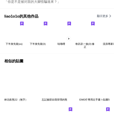
「你是不是被封面的大腳怪騙進來？」
liao1o1o的其他作品
顯示更多
下半身失蹤(xs)
下半身失蹤(3)
咕嚕哩
軟趴趴一族(3) 修
流浪專家
正
相似的貼圖
林北係熊22（無字）
忘記臉部自我管理的熊
EMO仔專用左手畫ㄉ貼圖5