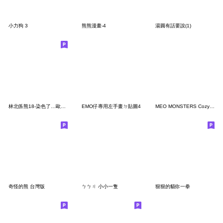
小力狗 3
熊熊漫畫-4
湯圓有話要說(1)
林北係熊18-染色了…歐都虧…
EMO仔專用左手畫ㄉ貼圖4
MEO MONSTERS Cozy Moment
奇怪的熊 台灣版
ㄅㄅㄐ 小小一隻
狠狠的貓你一拳