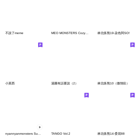
不說了meme
MEO MONSTERS Cozy Moment 2
林北係熊19-染色阿SO!
小莫西
湯圓有話要說（2）
林北係熊10（微情侶）
nyannyanmonsters Summer ver.
TANGO Vol.2
林北係熊14-委屈88