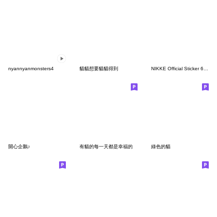
nyannyanmonsters4
貓貓想要貓貓得到
NIKKE Official Sticker 6th Batch
開心企鵝♪
有貓的每一天都是幸福的
綠色的貓