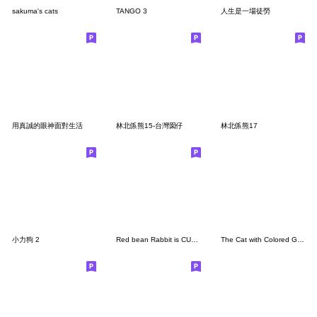
sakuma's cats
TANGO 3
人生是一場徒勞
用真誠的眼神面對生活
林北係熊15-台灣囡仔
林北係熊17
小力狗 2
Red bean Rabbit is CUTE!!
The Cat with Colored Glasses