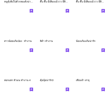
หมูดุ้งฮิปโปตัวกลมเด้งน่ารัก
ดึ๊บ ดึ๊บ มีเสียงแน้ววว ยี่สิบเจ็ด
ดึ๊บ ดึ๊บ มีเสียงแน้ววว ยี่สิบหก
สาวน้อยแก้มป่อง : ทำงาน
ลิต้า ทำงาน
น้องแก้มแก้มน่ารัก
ล่อกแล่ก หัวมน ทำงาน 4
ตุ้ยนุ้ยน่ารัก3
เทียนจ้า สาธุ