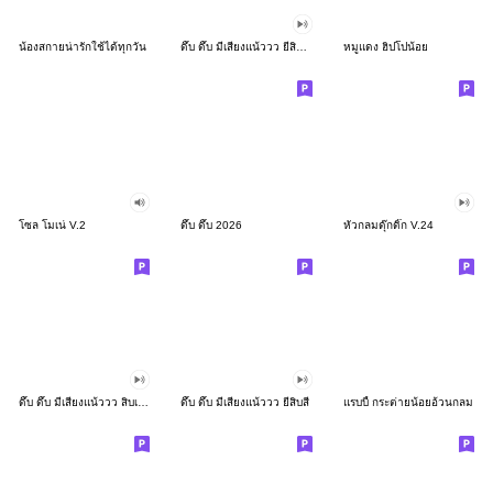
น้องสกายน่ารักใช้ได้ทุกวัน
ดึ๊บ ดึ๊บ มีเสียงแน้ววว ยี่สิบสอง
หมูแดง ฮิปโปน้อย
โซล โมเน่ V.2
ดึ๊บ ดึ๊บ 2026
หัวกลมดุ๊กดิ๊ก V.24
ดึ๊บ ดึ๊บ มีเสียงแน้ววว สิบเก้า
ดึ๊บ ดึ๊บ มีเสียงแน้ววว ยี่สิบสี่
แรบบี้ กระต่ายน้อยอ้วนกลม