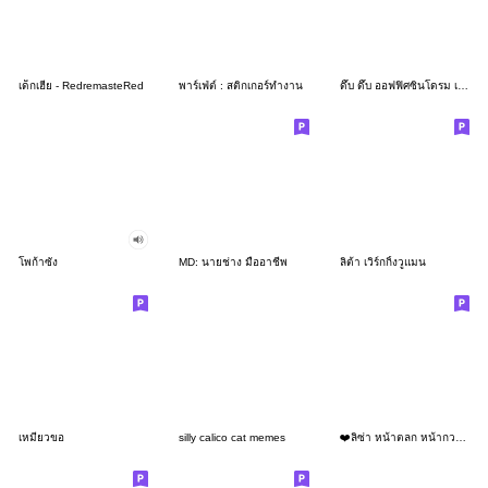
เด็กเฮีย - RedremasteRed
พาร์เฟ่ต์ : สติกเกอร์ทำงาน
ดึ๊บ ดึ๊บ ออฟฟิศซินโดรม เจ็ด
โพก้าซัง
MD: นายช่าง มืออาชีพ
ลิต้า เวิร์กกิ้งวูแมน
เหมียวขอ
silly calico cat memes
❤️ลิซ่า หน้าตลก หน้ากวน!❤️