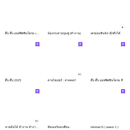
ดึ๊บ ดึ๊บ ออฟฟิศซินโดรม เก้า
น้องกระต่ายนุ่มฟู (ทำงาน)
เครยอนชินจัง! ดุ๊กดิ๊กได้
ดึ๊บ ดึ๊บ 2025
ต่ายไฮเปอร์ : สาดดด!!
ดึ๊บ ดึ๊บ ออฟฟิศซินโดรม สี่
นายต้นไม้ ทำงาน ทำงาน ทำงาน!!!
ซัมเมอร์และเพื่อน
minimal G ( sweet 1 )