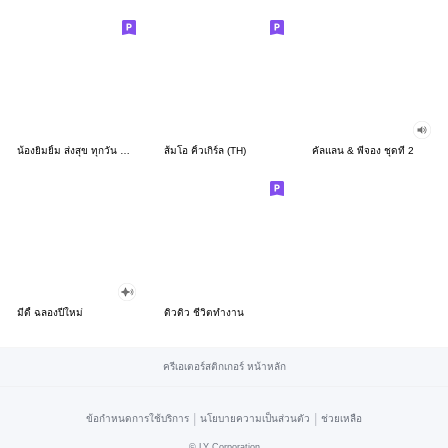
น้องยิมยิ้ม ส่งสุข ทุกวัน CutePastel THA
ส้มโอ คิ้วเกิร์ล (TH)
คัลแลน & พี่จอง ชุดที่ 2
มีดี้ ฉลองปีใหม่
ดิวดิว ชีวิตทำงาน
ครีเอเตอร์สติกเกอร์ หน้าหลัก
|
|
ข้อกำหนดการใช้บริการ
นโยบายความเป็นส่วนตัว
ช่วยเหลือ
©
LY Corporation