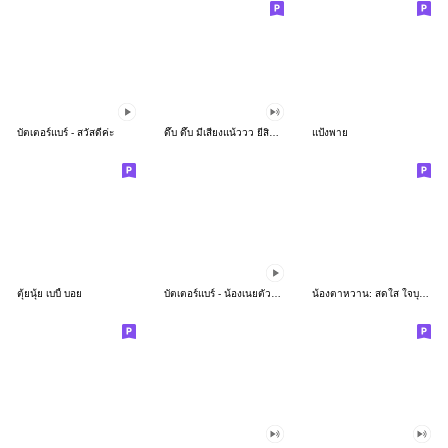
บัตเตอร์แบร์ - สวัสดีค่ะ
ดึ๊บ ดึ๊บ มีเสียงแน้ววว ยี่สิบห้า
แป้งพาย
ตุ้ยนุ้ย เบบี้ บอย
บัตเตอร์แบร์ - น้องเนยตัวตึง พุงเต่ง
น้องตาหวาน: สดใส ใจบุญ (สีพาสเทล)