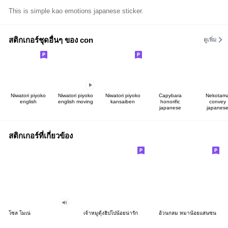
This is simple kao emotions japanese sticker.
สติกเกอร์ชุดอื่นๆ ของ con
ดูเพิ่ม
Niwatori piyoko
Niwatori piyoko
Niwatori piyoko
Capybara
Nekotam
english
english moving
kansaiben
honorific
convey
japanese
japanes
สติกเกอร์ที่เกี่ยวข้อง
โซล โมเน่
เจ้าหมูดุ้งฮิปโปน้อยน่ารัก
อ้วนกลม หมาน้อยแสนซน