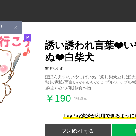
！
誘い誘われ言葉❤️
ぬ❤️白柴犬
ぽぽんえす
ぽぽんえすのいやしばいぬ（癒し柴犬豆しば)大
秋冬/家族/面白い/かわいい/シンプル/カップル/
拶/あいさつ/敬語/食べ物
￥190
1%還元
PayPay決済が利用できるよう
プレゼントする