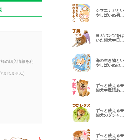
題
シマエナガとい
やしばいぬ初夏
❤️柴犬敬語
ヨガパンツをは
いた柴犬❤️日常
敬語シニア
海の生き物とい
客様の購入情報を利
やしばいぬの夏
❤️柴犬敬語
含まれません)
ずっと使える❤️
柴犬❤️敬語あい
さつ日常
ずっと使える❤️
柴犬のダジャレ
❤️面白い
ずっと使える❤️