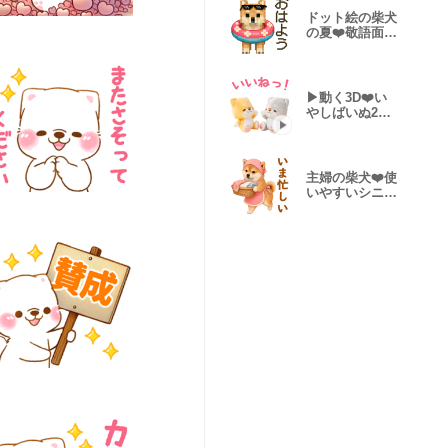
ドット絵の柴犬
の夏❤️敬語面白
いシュール
▶動く3D❤️い
やしばいぬ2❤️
柴犬カップル
主婦の柴犬❤️使
いやすいシニア
日常敬語