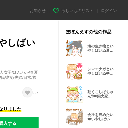
お知らせ
|
欲しいものリスト
|
ログイン
ぽぽんえすの他の作品
いやしばい
海の生き物とい
やしばいぬ夏❤️
白柴犬敬語
シマエナガとい
人女子/ほんわか/春夏
やしばいぬ❤️
彼氏彼女/夫婦/日常/挨
春/柴犬敬語
動くこしばちゃ
367
ん5❤️柴犬家族
日常
になりました
会社を辞めたい
❤️いやしばいぬ
購入する
❤️柴犬敬語