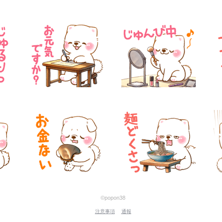
©popon38
注意事項
通報