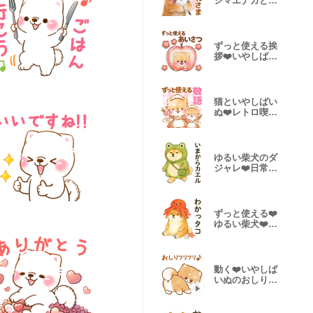
シマエナガと柴
犬❤️敬語
ずっと使える挨
拶❤️いやしばい
ぬ/柴犬敬語
猫といやしばい
ぬ❤️レトロ喫茶
❤️敬語柴犬
ゆるい柴犬のダ
ジャレ❤️日常シ
ニア面白い
ずっと使える❤️
ゆるい柴犬❤️
夏/敬語
動く❤️いやしば
いぬのおしり❤️
柴犬面白い