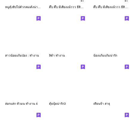
หมูดุ้งฮิปโปตัวกลมเด้งน่ารัก
ดึ๊บ ดึ๊บ มีเสียงแน้ววว ยี่สิบเจ็ด
ดึ๊บ ดึ๊บ มีเสียงแน้ววว ยี่สิบหก
สาวน้อยแก้มป่อง : ทำงาน
ลิต้า ทำงาน
น้องแก้มแก้มน่ารัก
ล่อกแล่ก หัวมน ทำงาน 4
ตุ้ยนุ้ยน่ารัก3
เทียนจ้า สาธุ