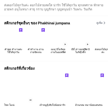
ส่งดอกไม้ทุกวันค่ะ ดอกไม้สวยสดใส น่ารัก ใช้ได้ทุกวัน ทุกเทศกาล ทักทาย
อวยพร อนุโมทนา สาธุ กราบ บุญรักษา บุญหนุนนำ วันพระ วันเกิด
สติกเกอร์ชุดอื่นๆ ของ Phakhinai jumpana
ดูเพิ่ม
คำพูด ทำงานค่ะ
คำทำงาน อ่าน
เมเม่ อิโมจิคุย
มีมี่ สาวออฟฟิศ อิ
ส่งดอกไม้ทุก
ใช้ได้ทุกวัน
ง่ายชัดเจน
งานในออฟฟิศ
โมจิดุ๊กดิ๊ก
ค่ะ
สติกเกอร์ที่เกี่ยวข้อง
โซล โมเน่
เจ้าหมูดุ้งฮิปโปน้อยน่ารัก
อ้วนกลม หมาน้อยแสนซน