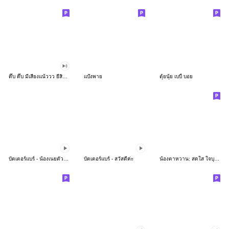
ดึ๊บ ดึ๊บ มีเสียงแน้ววว ยี่สิบห้า
แป้งพาย
ตุ้ยนุ้ย เบบี้ บอย
บัตเตอร์แบร์ - น้องเนยตัวตึง พุงเต่ง
บัตเตอร์แบร์ - สวัสดีค่ะ
น้องตาหวาน: สดใส ใจบุญ (สีพาสเทล)