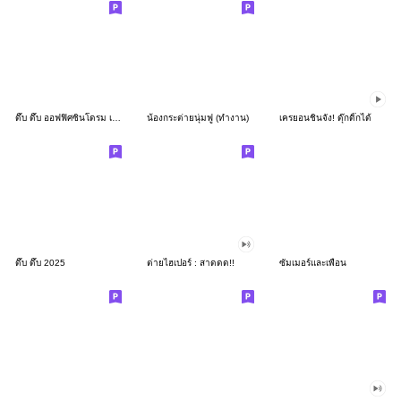
ดึ๊บ ดึ๊บ ออฟฟิศซินโดรม เก้า
น้องกระต่ายนุ่มฟู (ทำงาน)
เครยอนชินจัง! ดุ๊กดิ๊กได้
ดึ๊บ ดึ๊บ 2025
ต่ายไฮเปอร์ : สาดดด!!
ซัมเมอร์และเพื่อน