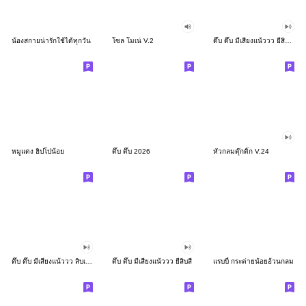
น้องสกายน่ารักใช้ได้ทุกวัน
โซล โมเน่ V.2
ดึ๊บ ดึ๊บ มีเสียงแน้ววว ยี่สิบสอง
หมูแดง ฮิปโปน้อย
ดึ๊บ ดึ๊บ 2026
หัวกลมดุ๊กดิ๊ก V.24
ดึ๊บ ดึ๊บ มีเสียงแน้ววว สิบเก้า
ดึ๊บ ดึ๊บ มีเสียงแน้ววว ยี่สิบสี่
แรบบี้ กระต่ายน้อยอ้วนกลม