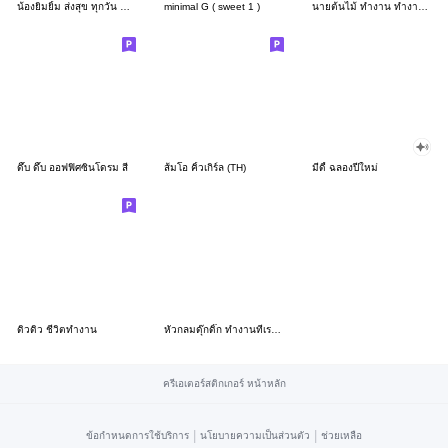
น้องยิมยิ้ม ส่งสุข ทุกวัน CutePastel THA
minimal G ( sweet 1 )
นายต้นไม้ ทำงาน ทำงาน ทำงาน!!!
ดึ๊บ ดึ๊บ ออฟฟิศซินโดรม สี่
ส้มโอ คิ้วเกิร์ล (TH)
มีดี้ ฉลองปีใหม่
ดิวดิว ชีวิตทำงาน
หัวกลมดุ๊กดิ๊ก ทำงานที่เรารัก03
ครีเอเตอร์สติกเกอร์ หน้าหลัก
|
|
ข้อกำหนดการใช้บริการ
นโยบายความเป็นส่วนตัว
ช่วยเหลือ