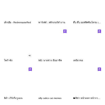
เด็กเฮีย - RedremasteRed
พาร์เฟ่ต์ : สติกเกอร์ทำงาน
ดึ๊บ ดึ๊บ ออฟฟิศซินโดรม เจ็ด
โพก้าซัง
MD: นายช่าง มืออาชีพ
เหมียวขอ
ลิต้า เวิร์กกิ้งวูแมน
silly calico cat memes
❤️ลิซ่า หน้าตลก หน้ากวน!❤️