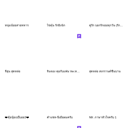
หนุ่มน้อยสายทหาร
ไข่ตุ๋น รักยิ่งนัก
คู่รัก บอกรักเธอทุกวัน (รักตลอดไป) Big
จีฮุน สุดหล่อ
จินจอง คุยกับแฟน Ver.หล่อ V.1
สุดหล่อ สงกรานต์ชื่นบาน
❤️ตุ้ยนุ้ยเบบี้บอย3❤️
คำแชท-นี่เมียผมครับ
N9: ภาษาหัวใจครับ 1