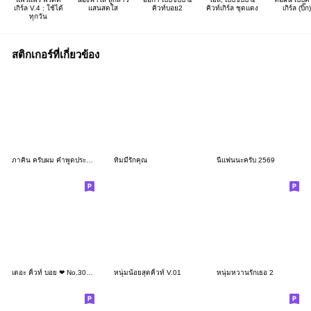
เกิร์ล V.4 : ใช้ได้
แสนสดใส
คิวท์บอย2
คิวท์เกิร์ล ชุดแดง
เกิร์ล (บิ๊ก)
ทุกวัน
สติกเกอร์ที่เกี่ยวข้อง
ภาคิน ครับผม คำพูดประจำวัน 3_60
ทิมมี่รักคุณ
นี่แฟนนะครับ 2569
เดอะ คิ้วท์ บอย ❤ No.30 อินเลิฟ
หนุ่มน้อยสุดคิ้วท์ V.01
หนุ่มหวานรักเธอ 2