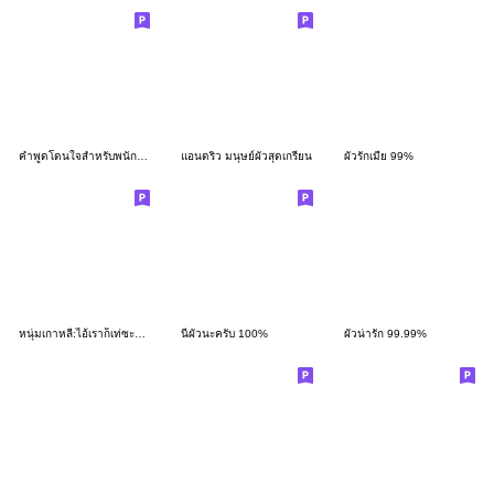
คำพูดโดนใจสำหรับพนักงานขับรถบรรทุก
แอนดริว มนุษย์ผัวสุดเกรียน
ผัวรักเมีย 99%
หนุ่มเกาหลี:ไอ้เราก็เท่ซะด้วย@Noo
นี่ผัวนะครับ 100%
ผัวน่ารัก 99.99%