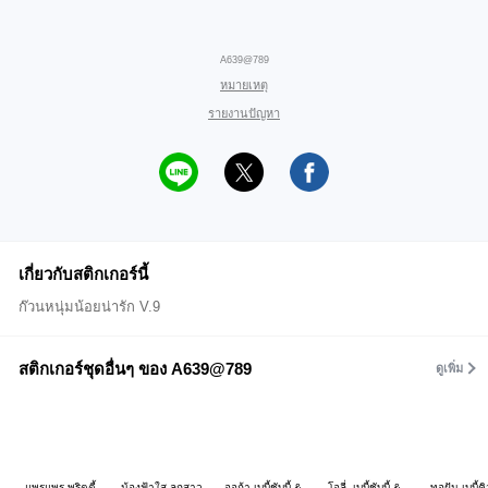
A639@789
หมายเหตุ
รายงานปัญหา
เกี่ยวกับสติกเกอร์นี้
ก๊วนหนุ่มน้อยน่ารัก V.9
สติกเกอร์ชุดอื่นๆ ของ A639@789
ดูเพิ่ม
แพรแพร พริตตี้
น้องฟ้าใส ลูกสาว
ออก้า เบบี้ชับบี้ &
โอลี่, เบบี้ชับบี้ &
ทอฝัน เบบี้คิ