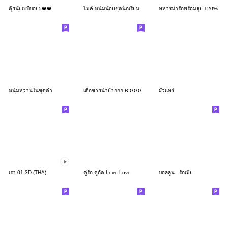
ตุ้ยนุ้ยเบบี้บอย5❤️❤️
ไมค์ หนุ่มน้อยชุดนักเรียน
ทหารน่ารักพร้อมลุย 120%
หนุ่มหวานในชุดดำ
เด็กชายน่าย้ากกก BIGGG
ผัวแทร่
เรา 01 3D (THA)
คู่รัก คู่กัด Love Love
บอลลูน : รักเมีย