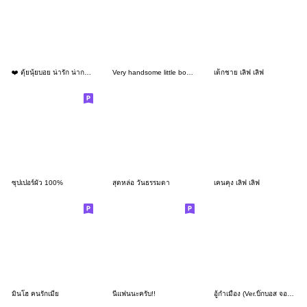
❤️ ตุ้ยนุ้ยบอย น่ารัก น่ากอด ❤️ (Mini)
Very handsome little boy V1
เด็กชาย เลิฟ เลิฟ
ซุปเปอร์ผัว 100%
สุดหล่อ วันธรรมดา
เคนคุง เลิฟ เลิฟ
มินโฮ คนรักเมีย
นี่แฟนนะครับ!!
อู้กำเมือง (Ver.บิ๊กบอส จอมป่วน)