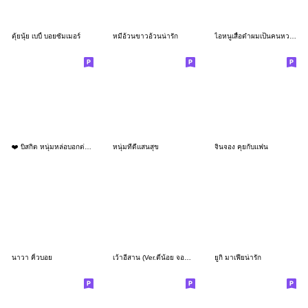
ตุ้ยนุ้ย เบบี้ บอยซัมเมอร์
หมีอ้วนขาวอ้วนน่ารัก
ไอหนูเสื้อดำผมเป็นคนหวานๆ
❤️ บิสกิต หนุ่มหล่อบอกต่อด้วย❤️ (Mini)
หนุ่มที่ดีแสนสุข
จินจอง คุยกับแฟน
นาวา คิ้วบอย
เว้าอีสาน (Ver.ตี๋น้อย จอมป่วน)
ยูกิ มาเฟียน่ารัก