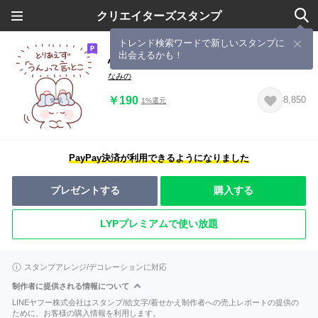
クリエイターズスタンプ
トレンド検索ワードで新しいスタンプに
出会えるかも！
心の声がだだ漏れなもちうさちゃん.
なみの
￥190
8,850
1%還元
PayPay決済が利用できるようになりました
プレゼントする
購入する
LYPプレミアムで使い放題
スタンプアレンジ/デコレーションに対応
制作者に提供される情報について
LINEヤフー株式会社はスタンプ/絵文字/着せかえ制作者への売上レポートの提供の
ために、お客様の購入情報を利用します。