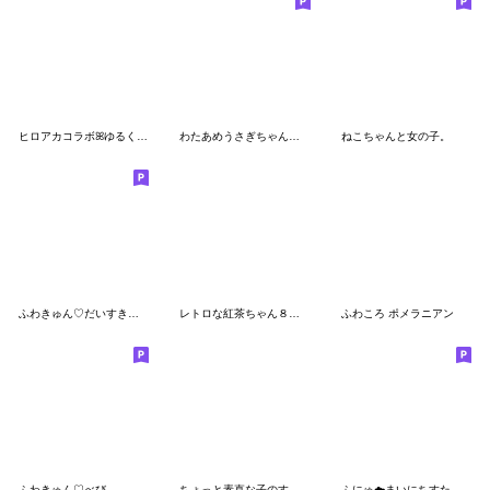
ヒロアカコラボꕤゆるくてかわいいA組。
わたあめうさぎちゃんと女の子。
ねこちゃんと女の子。
ふわきゅん♡だいすきいっぱい
レトロな紅茶ちゃん８♡甘いリボン
ふわころ ポメラニアン
ふわきゅん♡べび
ちょっと素直な子のすたんぷ
ふにゅ︎︎☁️まいにちすたんぷ