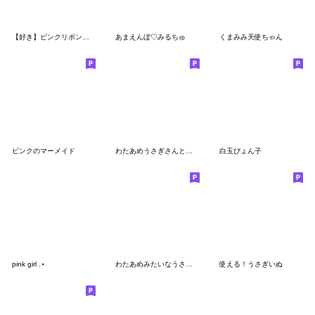
【好き】ピンクリボンのゆるい子うさぎ
あまえんぼ♡みるちゅ
くまみみ天使ちゃん
ピンクのマーメイド
わたあめうさぎさんときゅるうさちゃん。
白玉ぴょん子
pink girl .⋆
わたあめみたいなうさぎさんお正月（再販）
使える！うさぎいぬ