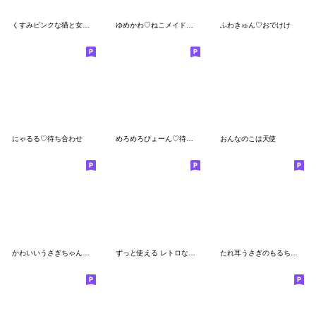
くすみピンクな猫と女の子
ゆめかわ♡ねこメイドちゃん
ふわきゅん♡おでけけ
にゃるる♡待ち合わせ
めろめろぴょーん♡待ち合わせ
おんなのこは天使
かわいいうさぎちゃんスタンプ！2
ずっと使える レトロな紅茶ちゃん６
たれ耳うさぎのもるちゃんラブリー。