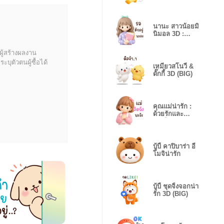
นานะ สาวน้อยมิ
นิมอล 3D :
ทำงานค่ะ
ผู้สร้างผลงาน
บุตัวตนผู้ซื้อได้
เหมียวสโนวี่ &
ดั๊กกี้ 3D (BIG)
คุณแม่น่ารัก :
ด้วยรักและ
ห่วงใย V.3 ❤️
บู้บี้ คาปิบาร่า อี
โมจิน่ารัก
บู้บี้ ชุดจิ้งจอกน่า
รัก 3D (BIG)