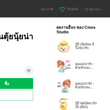
ประกาศ
|
วิชลิสต์
|
เข้าสู่ระบบ
ผลงานอื่นๆ ของ Cmos
Studio
ุ้ยนุ้ยน่า
บู้บี้ เป็ดน้อย อี
โมจิน่ารัก
คุณแม่น่ารัก :
ด้วยรักและ
ห่วงใย V.1❤️
ซื้อ
คุณแม่น่ารัก :
ด้วยรักและ
ห่วงใย V.1(BIG)
!
บู้บี้ ชุดเป็ดน่ารัก
3D (BIG)