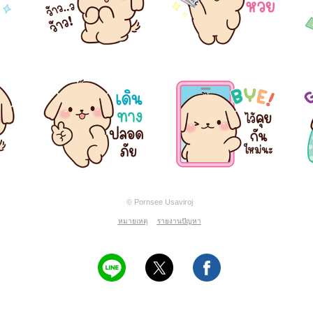
© Pornsee Usaviroj
หมายเหตุ
รายงานปัญหา