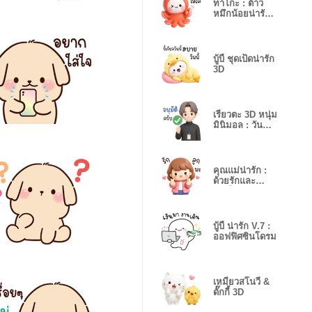
ทาโกะ : ต้าว
หมึกน้อยน่ารัก
V.2
บู้บี้ ชุดเป็ดน่ารัก
3D
เรียวตะ 3D หนุ่ม
มินิมอล : วัน
ทำงาน
คุณแม่น่ารัก :
ด้วยรักและ
ห่วงใย V.2❤️
บู้บี้ น่ารัก V.7 :
ออฟฟิศซินโดรม
เหมียวสโนวี่ &
ดั๊กกี้ 3D