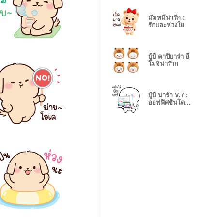
มัมหมีน่ารัก :
รักและห่วงใย
บู้บี้ คาปิบาร่า อี
โมจิน่าร๊าก
บู้บี้ น่ารัก V.7 :
ออฟฟิศซินโดรม
(BIG)