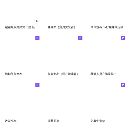
超跑姐張婷婷第二波 新春第一炮
鹿鼻羊（寶貝女兒篇）
ＤＤ沒有Ｄ-好姐妹限定款
情勒熊熊女友
熊熊女友（我在幹嘛篇）
我個人是在追星當中
敗家小兔
張藝又來
化妝中別急