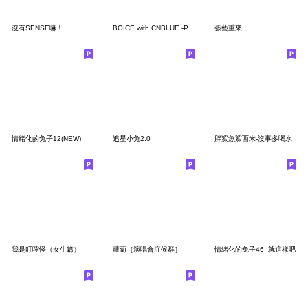
沒有SENSE嘛！
BOICE with CNBLUE -PART4-
張藝重來
情緒化的兔子12(NEW)
追星小兔2.0
胖鯊魚鯊西米-沒事多喝水
我是叮嚀怪（女生篇）
蘿蔔［演唱會症候群］
情緒化的兔子46 -就這樣吧