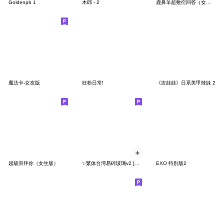
Goldenpb 1
木郎 - 2
鹿鼻羊超敷衍回答（女生篇）
魔法卡-女友版
狂粉日常!
《吉娃娃》日系美甲辣妹 2
超級崇拜你（女生版）
✨繁体台湾易碎玻璃v2 [背景效果]在台湾提供
EXO 特別版2