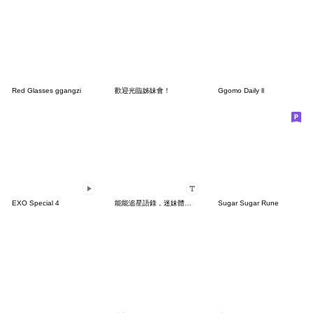
Red Glasses ggangzi
歡迎光臨姊妹會！
Ggomo Daily ll
EXO Special 4
能能追星語錄，迷妹體質2.0：嫁人要嫁本命
Sugar Sugar Rune