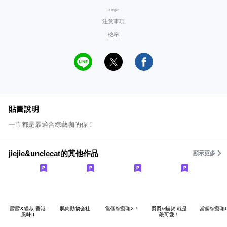
xinjie
注意事項
檢舉
貼圖說明
一直都是最適合綜藝咖的你！
jiejie&unclecat的其他作品
顯示更多
爵爵&貓叔-香港
肌肉動物会社
當個綜藝咖2！
爵爵&貓叔-就是
當個綜藝咖
風味II
敲可愛！