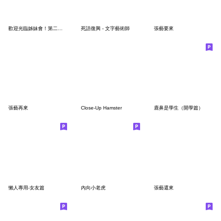
歡迎光臨姊妹會！第二彈哦
死語復興 - 文字藝術師
張藝要來
張藝再來
Close-Up Hamster
鹿鼻是學生（開學篇）
懶人專用-女友篇
內向小老虎
張藝還來