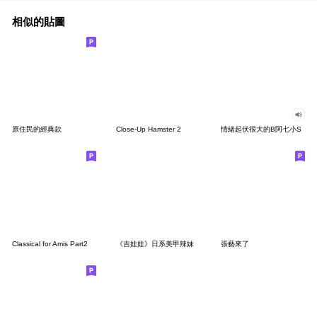
相似的貼圖
原住民的經典款
Close-Up Hamster 2
情緒起伏很大的B阿七小S
Classical for Amis Part2
《吉娃娃》日系美甲辣妹
張藝來了