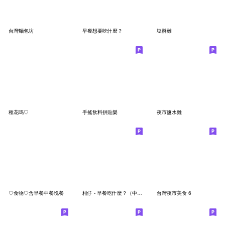
台灣麵包坊
早餐想要吃什麼？
塩酥雞
種花嗎♡
手搖飲料拼貼樂
夜市鹽水雞
♡食物♡含早餐中餐晚餐
柑仔 - 早餐吃什麼？（中西式早餐加飲料）
台灣夜市美食 6