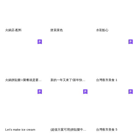
火鍋店-配料
便當菜色
水彩點心
火鍋拼貼樂✩聚餐就是要吃鍋
新的一年又來了!新年快樂22 滿滿鼓勵正能量
台灣夜市美食 1
Let's make ice cream
(超值方案可用)拼貼樂牛排店
台灣夜市美食 5