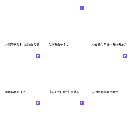
台灣手搖飲料_點陣像素風
台灣夜市美食 2
♡食物♡早餐中餐晚餐2♡
午餐晚餐吃什麼
【今天吃什麼?】中菜篇_點陣像素風
台灣早餐美食拼貼樂