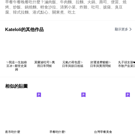
早餐午餐晚餐吃什麼？滷肉飯、牛肉麵、拉麵、火鍋、壽司、便當、燒
烤、炒飯、鍋燒麵、輕食沙拉、清粥小菜、炸雞、吐司、披薩、臭豆
腐、韓式拉麵、港式點心、關東煮、吃土
Kateloli的其他作品
顯示更多
✨我這一生如綠
莫蘭迪吐司✨萬
元氣の荷包蛋✨
好運達摩貓貓✨
丸子頭女孩❤
豆冰✨厭世史萊
用日常問候
日常與節日祝福
日常與實用問候
市散戶韭菜
姆
相似的貼圖
夜市吃什麼
早餐吃什麼!
台灣早餐美食