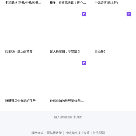
卡通風格-正餐/午餐/晚餐·美食（一）
柑仔 - 療癒花語篇！暖心正能量語錄
中元普渡(線上拜)
想要吃什麼之便當篇
超大長輩圖，早安篇 3
自助餐2
鹽酥雞店你會點的那些
伸縮自如的雞與鴨46熱到沒天良
個人原創貼圖 主頁面
|
|
|
服務條款
隱私權政策
行銷資料提供政策
常見問題