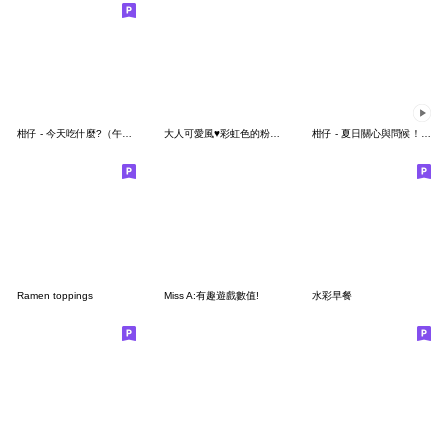
柑仔 - 今天吃什麼?（午晚餐系列）
大人可愛風♥彩虹色的粉彩禮貌用語
柑仔 - 夏日關心與問候！早安圖、長輩圖
Ramen toppings
Miss A:有趣遊戲數值!
水彩早餐