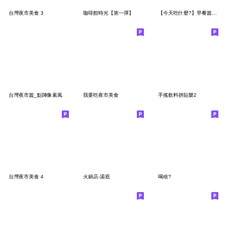
台灣夜市美食 3
咖啡館時光【第一彈】
【今天吃什麼?】早餐篇_點陣像素風
台灣夜市篇_點陣像素風
我要吃夜市美食
手搖飲料拼貼樂2
台灣夜市美食 4
火鍋店-湯底
喝啥?