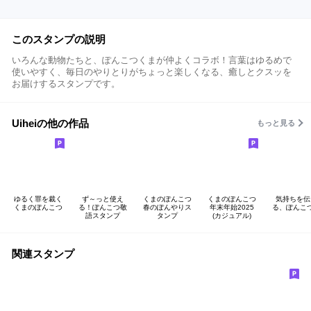
このスタンプの説明
いろんな動物たちと、ぽんこつくまが仲よくコラボ！言葉はゆるめで
使いやすく、毎日のやりとりがちょっと楽しくなる、癒しとクスッを
お届けするスタンプです。
Uiheiの他の作品
もっと見る
ゆるく罪を裁く
ず～っと使え
くまのぽんこつ
くまのぽんこつ
気持ちを伝
くまのぽんこつ
る！ぽんこつ敬
春のぽんやりス
年末年始2025
る、ぽんこ
語スタンプ
タンプ
(カジュアル)
関連スタンプ