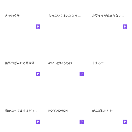
きゃわうそ
ちっこいくまおととらたろうのスタンプ
カワイイが止まらないツキノワグマ
無気力ぱんだと寄り添うくまさん
めいっぱいもちお
くまろー
猫かぶってますけど（白）再販
KOPANDMON
がんばれもちお