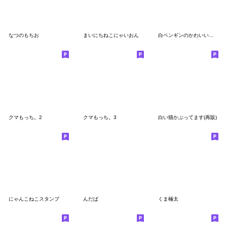
なつのもちお
まいにちねこにゃいおん
白ペンギンのかわいい幸せスタンプ②
クマもっち。2
クマもっち。3
白い猫かぶってます(再販)
にゃんこねこスタンプ
んだぱ
くま極太