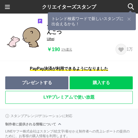
クリエイターズスタンプ
トレンド検索ワードで新しいスタンプに
出会えるかも！
ずっと使える ゆるっと動物 くまのぽ
んこつ
Uihei
￥190
1万
1%還元
PayPay決済が利用できるようになりました
プレゼントする
購入する
LYPプレミアムで使い放題
スタンプアレンジ/デコレーションに対応
制作者に提供される情報について
LINEヤフー株式会社はスタンプ/絵文字/着せかえ制作者への売上レポートの提供の
ために、お客様の購入情報を利用します。