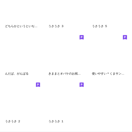
どちらかというといぢられたい★くまさん
うさうさ ３
うさうさ ５
んだぱ、がんばる
きままとオバケのお祝いスタンプ
使いやすい＊くまサン＊挨拶スタンプ
うさうさ ２
うさうさ １