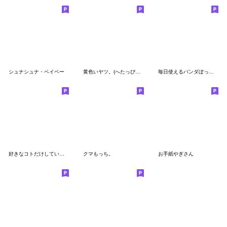
シュナシュナ・ベイベー
黄色いヤツ。(へたっぴ落書き)
毎日使えるパンダぼっち。
好きなコトだけしていたいねこ 冬編
クマもっち。
お手紙やぎさん