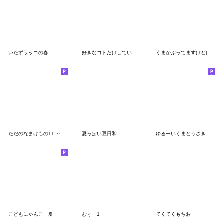
いたずラッコの春
好きなコトだけしていたいねこ わがまま
くまかぶってますけど(再販)
ただのなまけもの11 ～まんが編～
夏っぽい豆日和
ゆるーいくまとうさぎ時々ひよこ。vol.1
こどもにゃんこ 夏
むぅ 1
てくてくもちお