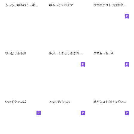
もっちりゆるねこ～家族連絡用
ゆるっとシロクマ
ウサボとコトリは仲良しこよし
やっぱりもちお
多分、くまとうさぎの赤ちゃん
クマもっち。4
いたずラッコ10
となりのもちお
好きなコトだけしていたいねこ 推し活編