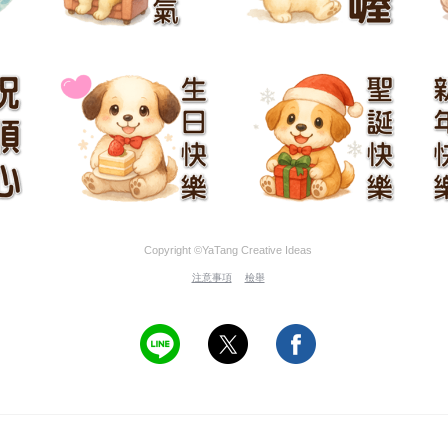
Copyright ©YaTang Creative Ideas
注意事項
檢舉