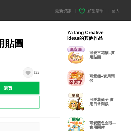
最新資訊
|
願望清單
|
登入
YaTang Creative
Ideas的其他作品
用貼圖
可愛三花貓--實
用貼圖
122
可愛熊--實用問
候
購買
可愛花仙子-實
用日常問候
可愛藍色企鵝—
實用問候