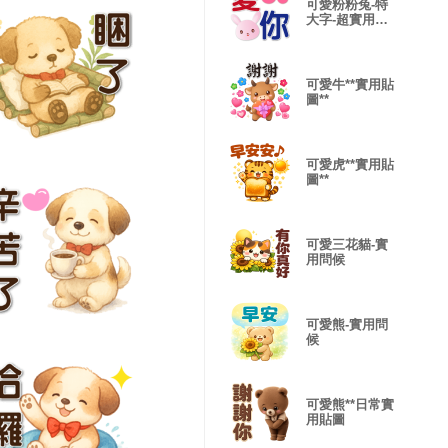
可愛粉粉兔-特
大字-超實用日
常問候
可愛牛**實用貼
圖**
可愛虎**實用貼
圖**
可愛三花貓-實
用問候
可愛熊-實用問
候
可愛熊**日常實
用貼圖