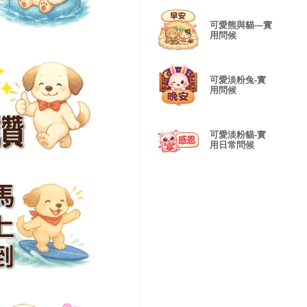
可愛熊與貓—實
用問候
可愛淡粉兔-實
用問候
可愛淡粉貓-實
用日常問候