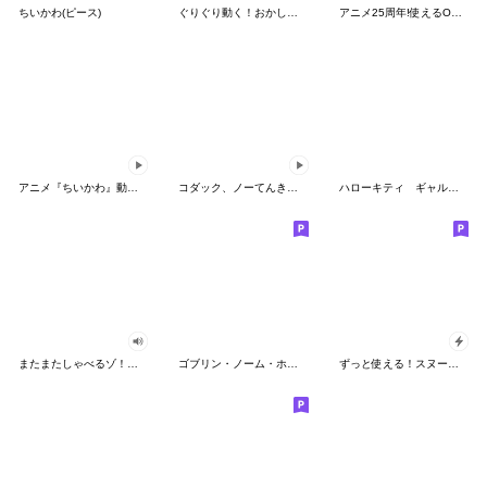
ちいかわ(ピース)
ぐりぐり動く！おかしなポケモンスタンプ
アニメ25周年!使えるONE PIECEスタンプ
アニメ『ちいかわ』動くLINEスタンプ vol.2
コダック、ノーてんきに悩み中！
ハローキティ ギャルバイブス♡
またまたしゃべるゾ！クレヨンしんちゃん
ゴブリン・ノーム・ホーン
ずっと使える！スヌーピーのグリーティング