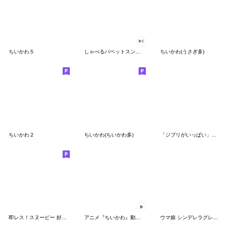
ちいかわ５
しゃべるパペットスンスン（GOOD）
ちいかわ(うさぎ多)
ちいかわ２
ちいかわ(ちいかわ多)
「ジブリがいっぱい」スタンプ
即レス！スヌーピー 好印象な長文スタンプ
アニメ『ちいかわ』動くLINEスタンプ vol.1
ウマ娘 シンデレラグレイ かんたんオグリ