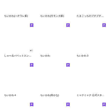
ちいかわ(ハチワレ多)
ちいかわ(モモンガ多)
たまごっちのプチプチおみせっち
しゃべるパペットスンスン
ちいかわ
ちいかわ３
ちいかわ４
ちいかわ(冬かな)
ミャクミャク 公式スタンプ第２弾