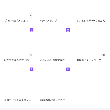
ザコシのええやんシューシュースタンプ
Dyticaスタンプ
トムとジェリー×くまみね
なかやまきんに君 パワー!!スタンプ
心伝わる♡可愛すぎない大人の長文スタンプ
劇場版『チェンソーマン レゼ篇』
ネガティブくま１００％ 憂鬱な一日
sakumaru×スヌーピー