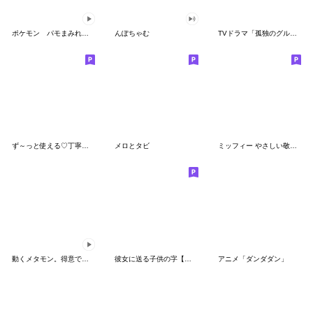
ポケモン パモまみれスタンプ
んぽちゃむ
TVドラマ「孤独のグルメ」
ず～っと使える♡丁寧な敬語お辞儀スタンプ
メロとタビ
ミッフィー やさしい敬語スタンプ
動くメタモン。得意でも苦手でもへんしん！
彼女に送る子供の字【カップル・彼氏】
アニメ「ダンダダン」