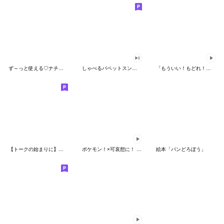
ず～っと使える♡ナチュラルガール
しゃべるパペットスンスン（HAPPY）
「もういい！もどれ！ピカチュウ！」
【トークの始まりに】ゆるカワ♪スヌーピー
ポケモン！×可哀想に！ ムチっとスタンプ
絵本「パンどろぼう」