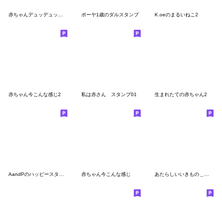
赤ちゃんデュッデュッアデュッチ！
ボーヤ1歳のダルスタンプ
K.oeのまるいねこ2
赤ちゃん今こんな感じ2
私は赤さん スタンプ01
生まれたての赤ちゃん2
AandPのハッピースタンプ④
赤ちゃん今こんな感じ
あたらしいいきもの＿様子