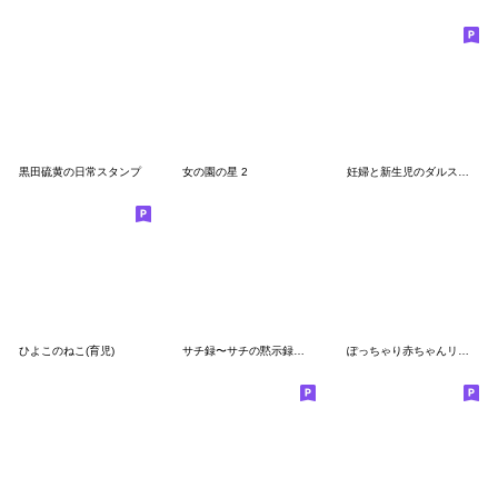
黒田硫黄の日常スタンプ
女の園の星 2
妊婦と新生児のダルスタンプ
ひよこのねこ(育児)
サチ録〜サチの黙示録〜(茶んた)
ぽっちゃり赤ちゃんリクエスト総集編