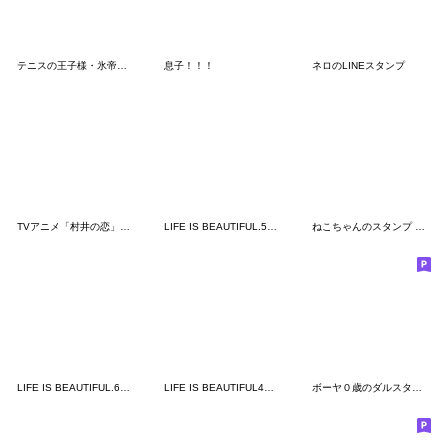
テニスの王子様・氷帝学園×地獄のミサワ
息子！！！
ネロのLINEスタンプ
TVアニメ「村井の恋」第二弾
LIFE IS BEAUTIFUL.5〜大忙し編〜
ねこちゃんのスタンプ その①
LIFE IS BEAUTIFUL.6〜前世からの友♯〜
LIFE IS BEAUTIFUL4～前世からの友～
ボーヤ０歳のダルスタンプver.3