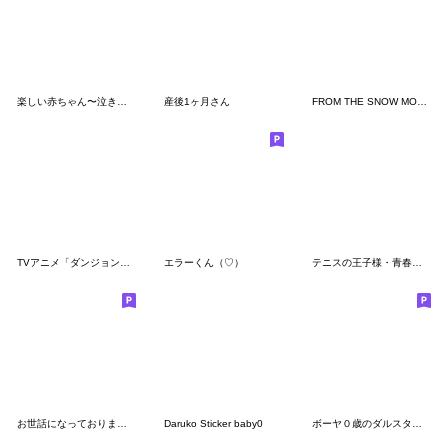
楽しい赤ちゃん〜泣きときばり特別編〜
産後1ヶ月さん
FROM THE SNOW MOUNTAINのスタンプ
TVアニメ「ダンジョン飯」第4弾
エラーくん（♡）
テニスの王子様・青春学園×地獄のミサワ
お世話になっております。スタンプ
Daruko Sticker baby0
ボーヤ０歳のダルスタンプver.2