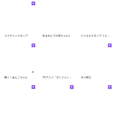
コイチャンスタンプ
生まれたての赤ちゃん1
とりもちスタンプ くたびれ編
動く！あんこちゃん
TVアニメ「ダンジョン飯」第5弾
ポメ紳士