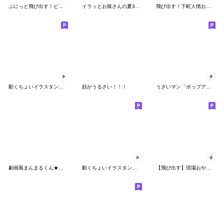
ぷにっと飛び出す！ビールで乾杯おやじ君
イラッとお猿さんの夏3D（繁体字）
飛び出す！下町人情おやじ君
動くちょいイラスタンプ3♪
顔がうるさい！！！
うざいマン「ポップアップ8」
劇画風まんまるくん★超リアクション
動くちょいイラスタンプ２♪
【飛び出す】現場おやじ君の夏バテの夏