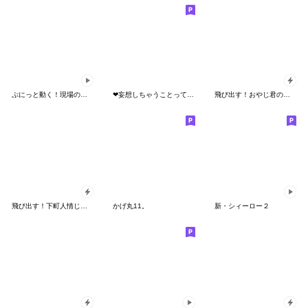
ぷにっと動く！現場のおやじ君
❤妄想しちゃうことってあるよね❤
飛び出す！おやじ君の家族の連絡
飛び出す！下町人情じいじ君
かげ丸11。
新・シィーロー２