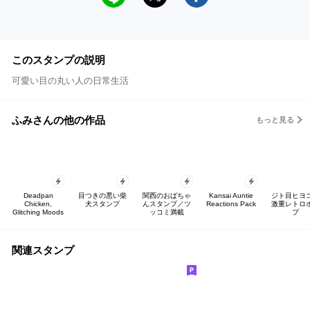
このスタンプの説明
可愛い目の丸い人の日常生活
ふみさんの他の作品
もっと見る
Deadpan
目つきの悪い柴
関西のおばちゃ
Kansai Auntie
ジト目ヒヨ
Chicken,
犬スタンプ
んスタンプ／ツ
Reactions Pack
激重レトロ
Glitching Moods
ッコミ満載
プ
関連スタンプ