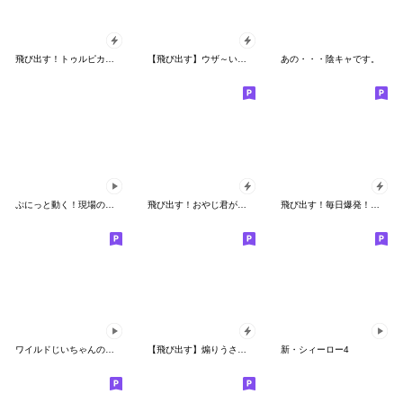
飛び出す！トゥルピカおやじ君
【飛び出す】ウザ～いお猿さんのお正月
あの・・・陰キャです。
ぷにっと動く！現場のおやじ君3
飛び出す！おやじ君が気持ち伝えるスタンプ
飛び出す！毎日爆発！おやじ君
ワイルドじいちゃんの日常２
【飛び出す】煽りうさぎ4☆関西弁
新・シィーロー4