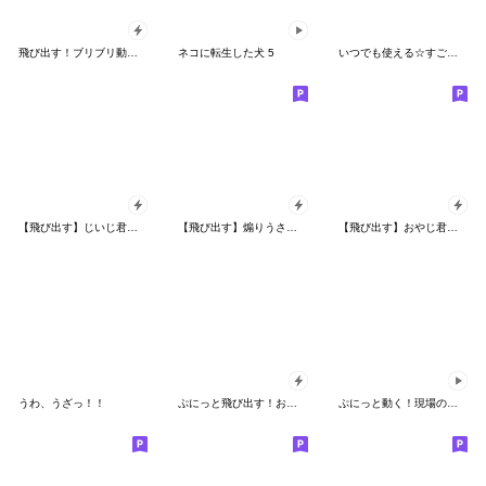
飛び出す！ブリブリ動く！現場のおやじ君
ネコに転生した犬 5
いつでも使える☆すごく使いやすいスタンプ
【飛び出す】じいじ君の現場の挨拶
【飛び出す】煽りうさぎ博多弁リメイク修正
【飛び出す】おやじ君の現場の挨拶2
うわ、うざっ！！
ぷにっと飛び出す！おやじ君の毎日スタンプ
ぷにっと動く！現場のおやじ君2