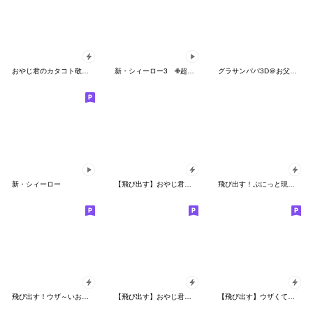
おやじ君のカタコト敬語【飛び出す】
新・シィーロー3 ✙超ちいさいスタンプ
グラサンパパ3D＠お父さんスタンプ
新・シィーロー
【飛び出す】おやじ君のゆるダジャレ
飛び出す！ぷにっと現場のおやじ君
飛び出す！ウザ～いお猿☆カエル【梅雨】
【飛び出す】おやじ君の待ち合わせ
【飛び出す】ウザくてシュールお猿☆正月