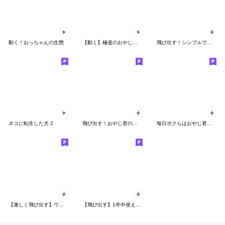
動く！おっちゃんの生態
【動く】極道のおやじ君★
飛び出す！シンプルでか文字おやじ君
ネコに転生した犬 2
飛び出す！おやじ君の現場の連絡
毎日ボクらはおやじ君！【飛び出す】
【激しく飛び出す】ウザくてシュールなお猿
【飛び出す】1年中使えるおやじ君