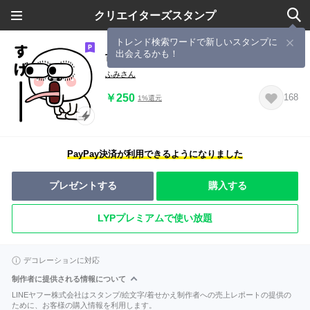
クリエイターズスタンプ
トレンド検索ワードで新しいスタンプに
出会えるかも！
可愛い目の丸い人の日常生活
ふみさん
￥250
168
1%還元
PayPay決済が利用できるようになりました
プレゼントする
購入する
LYPプレミアムで使い放題
デコレーションに対応
制作者に提供される情報について
LINEヤフー株式会社はスタンプ/絵文字/着せかえ制作者への売上レポートの提供の
ために、お客様の購入情報を利用します。