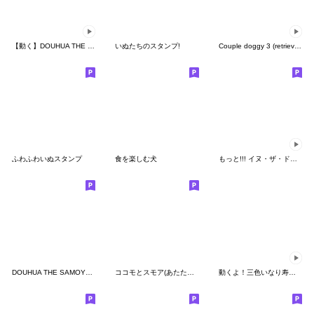
【動く】DOUHUA THE SAMYED【ラブ】
いぬたちのスタンプ!
Couple doggy 3 (retriever)
ふわふわいぬスタンプ
食を楽しむ犬
もっと!!! イヌ・ザ・ドッグ 7
DOUHUA THE SAMOYED 3
ココモとスモア(あたたかハート)
動くよ！三色いなり寿司さんスタンプ2