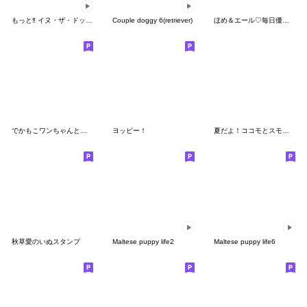
もっと‼︎ イヌ・ザ・ドッグ ６
Couple doggy 6(retriever)
ほめ＆エール♡毎日優しいおつきあい
でかもこワンちゃんとの暮らし（年末寄り）
ヨッピー！
夏だよ！ココモとスモア(2026)
秋草愛のいぬスタンプ
Maltese puppy life2
Maltese puppy life6