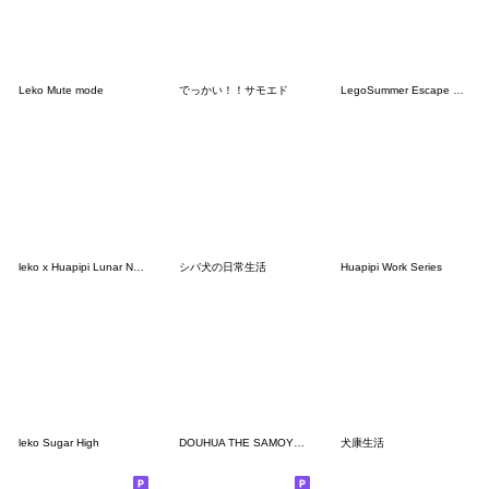
Leko Mute mode
でっかい！！サモエド
LegoSummer Escape Plan
leko x Huapipi Lunar New Year Gift Set
シバ犬の日常生活
Huapipi Work Series
leko Sugar High
DOUHUA THE SAMOYED 4
犬康生活