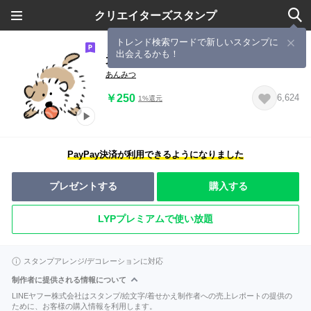
クリエイターズスタンプ
トレンド検索ワードで新しいスタンプに
出会えるかも！
元気に動くね ぱやぱや犬(ドッグ)
あんみつ
￥250
6,624
1%還元
PayPay決済が利用できるようになりました
プレゼントする
購入する
LYPプレミアムで使い放題
スタンプアレンジ/デコレーションに対応
制作者に提供される情報について
LINEヤフー株式会社はスタンプ/絵文字/着せかえ制作者への売上レポートの提供の
ために、お客様の購入情報を利用します。