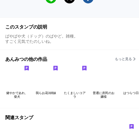
このスタンプの説明
ぱやぱや犬（ドッグ）のぱやど。雑種。
すごく元気でたのしいね。
あんみつの他の作品
もっと見る
健やかであれ、
我らお花3姉妹
たくましいコア
普通に庶民のお
はつらつ日
柴犬
ラ
嬢様
関連スタンプ