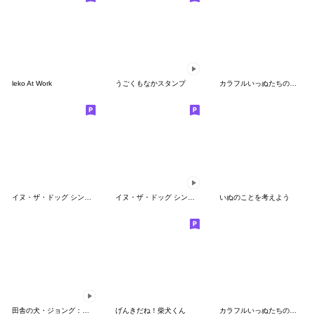
leko At Work
うごくもなかスタンプ
カラフルいっぬたちのスタンプ(優しい日常)
イヌ・ザ・ドッグ シンプル
イヌ・ザ・ドッグ シンプル&動く
いぬのことを考えよう
田舎の犬・ジョング：春らんまん
げんきだね！柴犬くん
カラフルいっぬたちのスタンプ（英語）