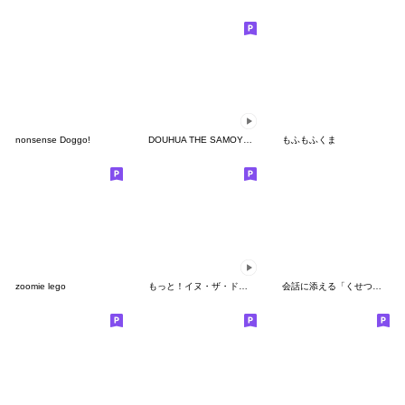
nonsense Doggo!
DOUHUA THE SAMOYED Summer
もふもふくま
zoomie lego
もっと！イヌ・ザ・ドッグ
会話に添える「くせつよ」ラッコ