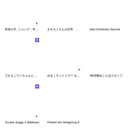
田舎の犬. ジョング：年末年始感
オオカミさんの日常 のんびり
leko-Christmas Special
でかもこワンちゃんとの暮らし（やや夏）
ゆるころっトイプー ＆ポミー
NEW褒めことばスタンプ
Couple doggy 3 (Maltese)
Omelet the Hedgehog 6