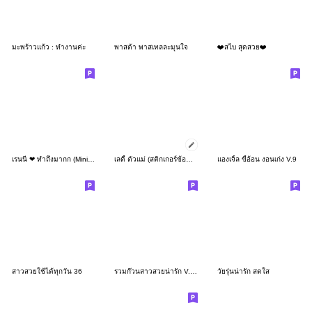
มะพร้าวแก้ว : ทำงานค่ะ
พาสต้า พาสเทลละมุนใจ
❤️สไบ สุดสวย❤️
เรนนี่ ❤ ทำถึงมากก (Mini -TH)
เลดี้ ตัวแม่ (สติกเกอร์ข้อความ)
แองเจิ้ล ขี้อ้อน งอนเก่ง V.9
สาวสวยใช้ได้ทุกวัน 36
รวมก๊วนสาวสวยน่ารัก V.12
วัยรุ่นน่ารัก สดใส