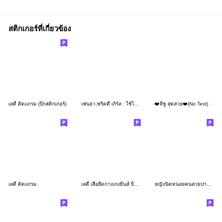
สติกเกอร์ที่เกี่ยวข้อง
เลดี้ ติดแกรม (บิ๊กสติกเกอร์)
เฟนย่า,พริตตี้ เกิร์ล : ใช้ได้ทุกวัน
❤️จีซู สุดสวย❤️(No Text)
เลดี้ ติดแกรม
เลดี้ เสื้อยืดกางเกงยีนส์ บิ๊กสติกเกอร์
หญิงนิดหน่อยคนสวยปากแซ่บ