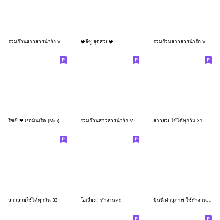
รวมก๊วนสาวสวยน่ารัก V.9 (Big)
❤️จีซู สุดสวย❤️
รวมก๊วนสาวสวยน่ารัก V.17
ริชชี่ ❤ เธอมันเริ่ด (Mini)
รวมก๊วนสาวสวยน่ารัก V.13 (Big)
สาวสวยใช้ได้ทุกวัน 31
สาวสวยใช้ได้ทุกวัน 33
โอเลี้ยง : ทำงานค่ะ
มินนี่ คำสุภาพ ใช้ทำงานค่ะ 4_11