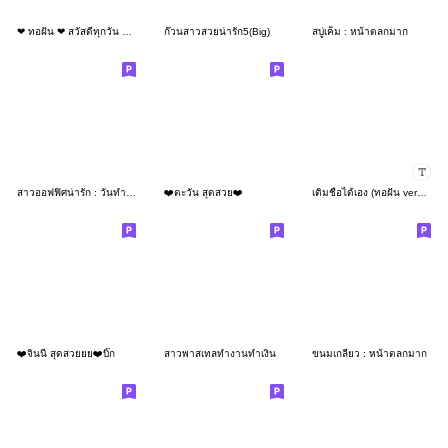
❤ ทอฝัน ❤ สวัสดีทุกวัน สาวออฟฟิศ (Mini)
ก๊วนสาวสวยน่ารัก5(Big)
สบู่เค็ม : หน้าตลกมาก
สาวออฟฟิศน่ารัก : วันทำงาน
❤️ตะวัน สุดสวย❤️
เติมชื่อได้เอง (ทอฝัน version)
❤️จินนี่ สุดสวยยย❤️บิ๊ก
สาวพาสเทลทำงานทำเงิน
ขนมเกลียว : หน้าตลกมาก