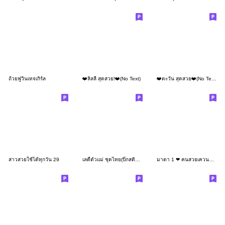
ถ้วยฟูวินเทจเกิร์ล
❤️ลิลลี่ สุดสวย!❤️(No Text)
❤️ตะวัน สุดสวย❤️(No Text)
สาวสวยใช้ได้ทุกวัน 29
เลดี้ตัวแม่ ชุดไทย(บิ๊กสติกเกอร์)
มาตา 1 ❤ คนสวยเควนชานา (Mini -TH)