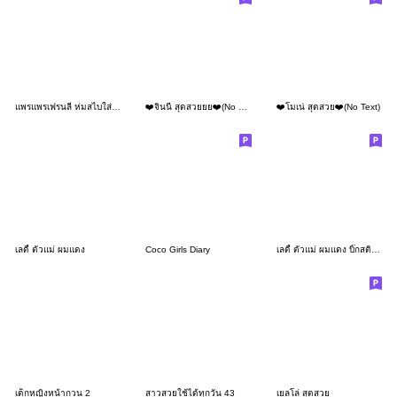
แพรแพรเฟรนลี่ ห่มสไบใส่ยีนส์(Big)
❤️จินนี่ สุดสวยยย❤️(No Text)
❤️โมเน่ สุดสวย❤️(No Text)
เลดี้ ตัวแม่ ผมแดง
Coco Girls Diary
เลดี้ ตัวแม่ ผมแดง บิ๊กสติกเกอร์
เด็กหญิงหน้ากวน 2
สาวสวยใช้ได้ทุกวัน 43
เยลโล่ สุดสวย