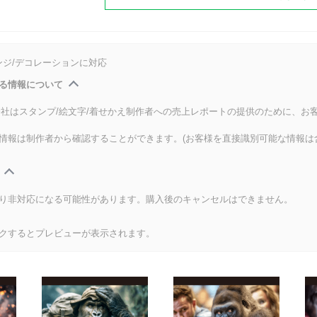
ンジ/デコレーションに対応
る情報について
式会社はスタンプ/絵文字/着せかえ制作者への売上レポートの提供のために、お
情報は制作者から確認することができます。(お客様を直接識別可能な情報は
り非対応になる可能性があります。購入後のキャンセルはできません。
クするとプレビューが表示されます。