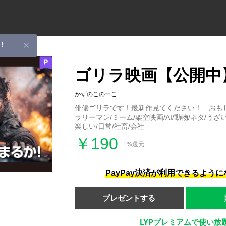
！
ゴリラ映画【公開中
かずのこのーこ
俳優ゴリラです！最新作見てください！ おもし
ラリーマン/ミーム/架空映画/AI/動物/ネタ/うざい
楽しい/日常/社畜/会社
￥190
1%還元
PayPay決済が利用できるよう
プレゼントする
LYPプレミアムで使い放