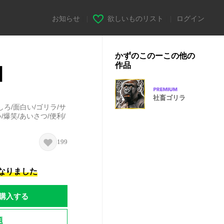
お知らせ
|
欲しいものリスト
|
ログイン
かずのこのーこの他の
作品
】
社畜ゴリラ
ろ/面白い/ゴリラ/サ
/爆笑/あいさつ/便利/
199
になりました
購入する
題