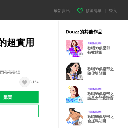
最新資訊
|
願望清單
|
登入
Douzz的其他作品
的超實用
歡唱99俱樂部
特效貼圖
歡唱99俱樂部之
！閃亮亮登場！
隨你填貼圖
3,164
歡唱99俱樂部之
購買
諧星女郎愛諧音
歡唱99俱樂部之
金抓馬貼圖