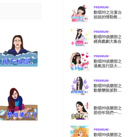
歡唱99之兒童台
姐姐的情勒教戰
守則
歡唱99俱樂部之
經典戲劇大集合
歡唱99俱樂部之
過氣流行語大串
燒
歡唱99俱樂部之
歡樂變裝派對貼
圖
歡唱99俱樂部之
那些年我們一起
追的綜藝
歡唱99俱樂部之