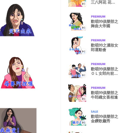
三八阿花 花癡
貼圖
歡唱99俱樂部之
舞曲大帝國
歡唱99之濃妝女
郎運動會
歡唱99俱樂部之
ＯＬ女郎向前
衝！衝！衝！
歡唱99俱樂部之
牛郎織女喜相逢
歡唱99俱樂部之
金鑽歌廳秀