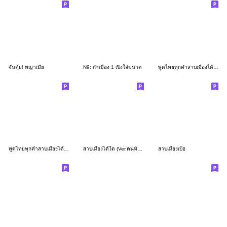
จั๋นตุ้ย! พญาเมีย
N9: กำเมือง 1 เปิงใจ๋ขนาด
พูดไทยทุกคำสาบเมืองได้ยังไง ภาค 2
พูดไทยทุกคำสาบเมืองได้ยังไง
สาบเมืองได้ใด (Ver.คนหัวกลม จอมป่วน)
สาบเมียงเบ้อ