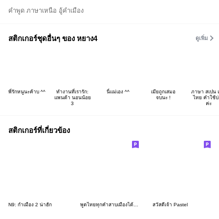
คำพูด ภาษาเหนือ อู้คำเมือง
สติกเกอร์ชุดอื่นๆ ของ หยาง4
ดูเพิ่ม
พี่รักหนูนะค้าบ ^^
ทำงานที่เรารัก:
นี่แม่เอง ^^
เมียถูกเสมอ
ภาษา สเปน 
แพนด้า นอนน้อย
จบนะ !
ไทย คำใช้บ
3
ค่ะ
สติกเกอร์ที่เกี่ยวข้อง
N9: กำเมือง 2 น่าฮัก
พูดไทยทุกคำสาบเมืองได้ยังไง ภาค 3
สวัสดีเจ้า Pastel