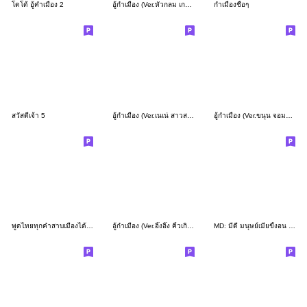
โดโด้ อู้คำเมือง 2
อู้กำเมือง (Ver.หัวกลม เกรียนกวน)
กำเมืองชื่อๆ
สวัสดีเจ้า 5
อู้กำเมือง (Ver.เนเน่ สาวสวยใส)
อู้กำเมือง (Ver.ขนุน จอมแก่น)
พูดไทยทุกคำสาบเมืองได้ยังไง V.5
อู้กำเมือง (Ver.อิ๊งอิ๊ง คิ้วเกิร์ล)
MD: มีดี มนุษย์เมียขี้งอน คำเมือง เหนือ