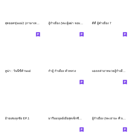
สุดยอดขุ่นแม่2 (ภาษาเหนือ 2022)
อู้กำเมือง (Ver.ผู้เฒ่า จอมซ่าส์)
ดีดี้ อู้คำเมือง 7
ลูน่า : วันนี้ขี้ค้านแอ่
กำอู้ กำเมือง ตั๋วหลวง
แองเจล่าอาหมวยอู้กำเมือง (ชุดไทย)
อ้ายเสมลุงชัย EP.1
มารีนมนุษย์เมียสุดเซ็กซี่ผมสั้น(กำเมือง)
อู้กำเมือง (Ver.ฮานะ คิ้วเกิร์ล)