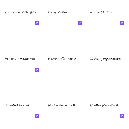
ยูนาสาวสวย คำฮิต (อู้กำเมือง)
อ้ายบุญ:คำเมือง
มะปราง อู้กำเมือง..
MD: มาดี 2 ชีวิตทำงาน คำเมือง,ภาษาเหนือ
อ่านง่าย คำโต กับพาเพลิน V. สาวเหนือเจ้า
เเมวบ่ออยู่ หนูร่าเริงก่ะคับ
สาวเหนือมินิมอลเจ้า
อู้กำเมือง (Ver.ลาล่า คิ้วเกิร์ล)
อู้กำเมือง (Ver.หนูริน คิ้วเกิร์ล)