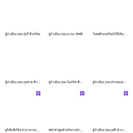
อู้กำเมือง (Ver.บุ้งกี๋ คิ้วเกิร์ล)
อู้กำเมือง (Ver.นานะ เลิฟลี่)
โรสสติ้กเกอร์ไลน์ใช้ได้ทุกวัน(ภาษาเหนือ)
อู้กำเมือง (Ver.กุยช่าย คิ้วเกิร์ล)
อู้กำเมือง (Ver.โยเกิร์ต คิ้วเกิร์ล)
อู้กำเมือง (Ver.หัวกลมเหยิน)
ยูริเซ็กซี่เกิร์ล 8 (ภาษาเหนือ)
MM คำพูดสำหรับการทำงาน
อู้กำเมือง (Ver.เลดี้ ทำงานค่ะ)