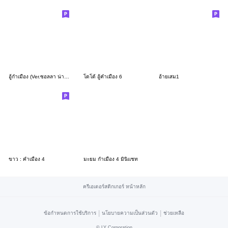
อู้กำเมือง (Ver.ซอลลา น่ารัก)
โดโด้ อู้คำเมือง 6
อ้ายเสม1
ขาว : คำเมือง 4
มะยม กำเมือง 4 มินิแชท
ครีเอเตอร์สติกเกอร์ หน้าหลัก
|
|
ข้อกำหนดการใช้บริการ
นโยบายความเป็นส่วนตัว
ช่วยเหลือ
©
LY Corporation