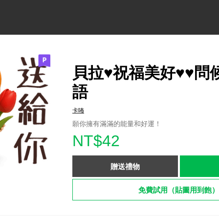
貝拉♥祝福美好♥♥問
語
卡咘
願你擁有滿滿的能量和好運！
NT$42
贈送禮物
免費試用（貼圖用到飽）