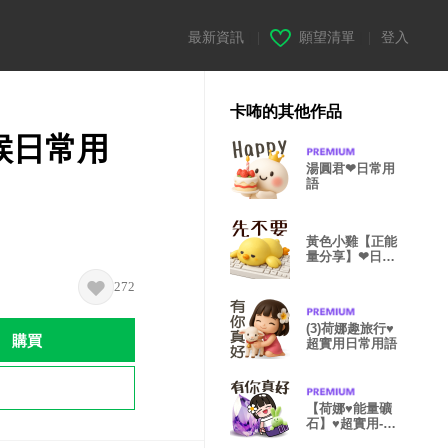
最新資訊
|
願望清單
|
登入
卡咘的其他作品
候日常用
湯圓君❤日常用
語
黃色小雞【正能
量分享】❤日常
萬用貼圖
272
(3)荷娜趣旅行♥
購買
超實用日常用語
【荷娜♥能量礦
石】♥超實用-日
常用語