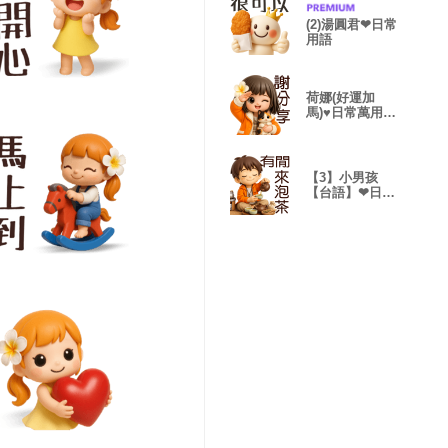
(2)湯圓君❤日常
用語
荷娜(好運加
馬)♥日常萬用貼
圖
【3】小男孩
【台語】❤日常
萬用貼圖