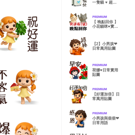
一隻貓 ♥ 超實
用日常用語
【 晚點回你 】
小花貓咪♥實用
回訊
【2】小男孩❤
日常萬用貼圖
荷娜♥日常實用
貼圖
【好運加倍】日
常萬用貼圖
小男孩與柴柴❤
日常用語