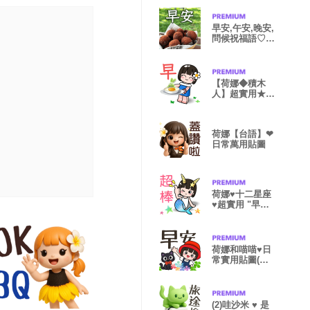
早安,午安,晚安,
問候祝福語♡超
實用
【荷娜◆積木
人】超實用★日
常貼圖
荷娜【台語】❤
日常萬用貼圖
荷娜♥十二星座
♥超實用 "早
安、日常"用語
荷娜和喵喵♥日
常實用貼圖(大
字)
(2)哇沙米 ♥ 是