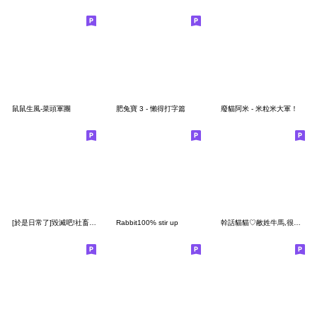
鼠鼠生風-菜頭軍團
肥兔寶 3 - 懶得打字篇
廢貓阿米 - 米粒米大軍！
[於是日常了]毀滅吧!社畜時間
Rabbit100% stir up
幹話貓貓♡敝姓牛馬,很高興為您服務