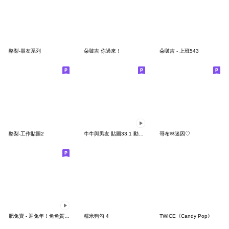
酪梨-朋友系列
朵啵吉 你過來！
朵啵吉 - 上班543
酪梨-工作貼圖2
牛牛與男友 貼圖33.1 動態情侶男生版
哥布林迷因♡
肥兔寶 - 迎兔年！兔兔賀新春
糯米狗勾 4
TWICE《Candy Pop》