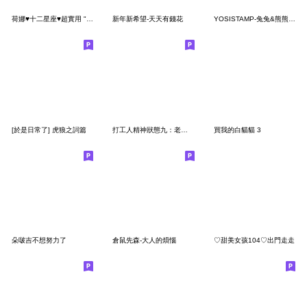
荷娜♥十二星座♥超實用 "早安、日常"用語
新年新希望-天天有錢花
YOSISTAMP-兔兔&熊熊100%(打招呼篇)
[於是日常了] 虎狼之詞篇
打工人精神狀態九：老油條
買我的白貓貓 3
朵啵吉不想努力了
倉鼠先森-大人的煩惱
♡甜美女孩104♡出門走走