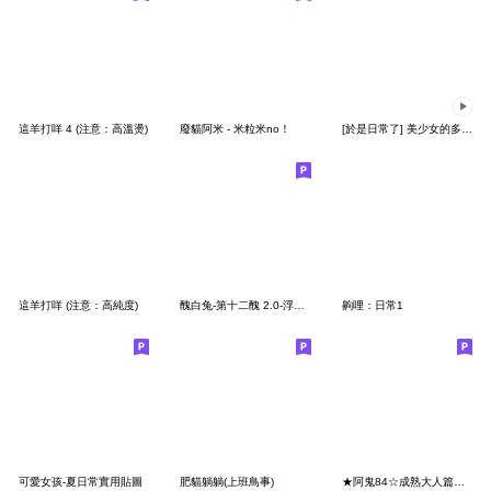
這羊打咩 4 (注意：高溫燙)
廢貓阿米 - 米粒米no！
[於是日常了] 美少女的多重面孔篇
這羊打咩 (注意：高純度)
醜白兔-第十二醜 2.0-浮誇系職場人生
齁哩：日常1
可愛女孩-夏日常實用貼圖
肥貓躺躺(上班鳥事)
★阿鬼84☆成熟大人篇★我把錢都存在回憶了