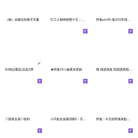
（秘）朵啵吉的無字天書
打工人精神狀態十五：老闆又來了
阿鬼vol.95:鬼月日常搞鬼篇(內含失效貼圖)
RJ有話要說-訊息2彈
★阿鬼78☆破產末世錄
嗨 我是跩兔 別想誘拐我的錢錢
♡甜美女孩♡收到
小不點女孩露貝斯5 - 天天樂龍龍
阿鬼：今天的阿鬼有點嗆喔