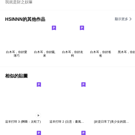
我就是財之奴嘛
HSINNN的其他作品
顯示更多
白木耳，你好愛
白木耳，你好亂
白木耳，你好友
白木耳，你好爸
黑木耳，你好
薄巧
來
料
爸
相似的貼圖
這羊打咩 3 (啊嘶：太蛇了)
這羊打咩 2 (注意：畫風突變)
[於是日常了]美少女的固有技能篇