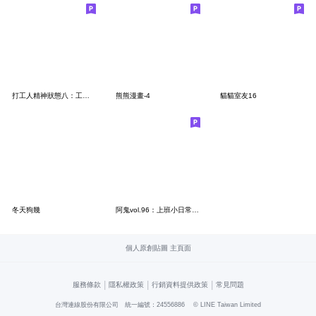
打工人精神狀態八：工作狂
熊熊漫畫-4
貓貓室友16
冬天狗幾
阿鬼vol.96：上班小日常-搞笑篇
個人原創貼圖 主頁面
|
|
|
服務條款
隱私權政策
行銷資料提供政策
常見問題
台灣連線股份有限公司 統一編號：24556886
© LINE Taiwan Limited