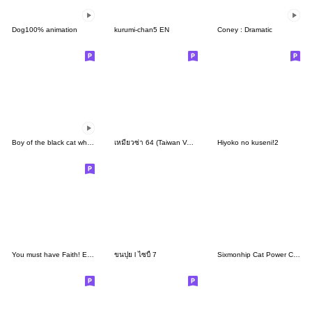
Dog100% animation
kurumi-chan5 EN
Coney : Dramatic
Boy of the black cat which moves(food)
เหมียวซ่า 64 (Taiwan Version)
Hiyoko no kuseni!2
You must have Faith! Episode 2
ขนปุย l ไซบี้ 7
Sixmonhip Cat Power Cheese Cat 1