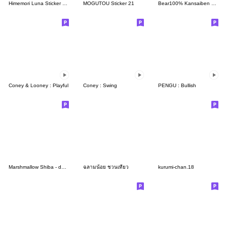
Himemori Luna Sticker Vol.2
MOGUTOU Sticker 21
Bear100% Kansaiben animation 2026
Coney & Looney : Playful
Coney : Swing
PENGU : Bullish
Marshmallow Shiba - damn it! woof!
ฉลามน้อย ชวนเที่ยว
kurumi-chan.18