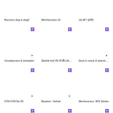
Raccoon dog is dog2
Menhera-kun.10
แมวดำ ปุกปิก
Yurudara-kun.8 animation
น้องหลามน่ารัก ตัวตึง (No text)
Duck in need of attention 6
VITA VITA No.35
Beartod : Huhah
Menhera-kun. BIG Sticker