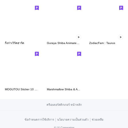
กิ้งก่าเวิร์คฮาร์ด
Guraya Shiba Animated Stickers -RE
ZodiacFam : Taurus
MOGUTOU Sticker 10 Correction
Marshmallow Shiba & A MIX - Wordplay 2.0
ครีเอเตอร์สติกเกอร์ หน้าหลัก
|
|
ข้อกำหนดการใช้บริการ
นโยบายความเป็นส่วนตัว
ช่วยเหลือ
©
LY Corporation