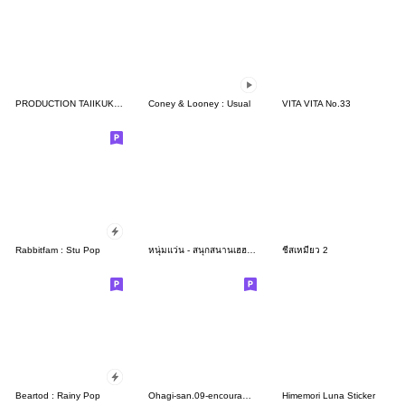
PRODUCTION TAIIKUKAN STICKER 2025
Coney & Looney : Usual
VITA VITA No.33
Rabbitfam : Stu Pop
หนุ่มแว่น - สนุกสนานเฮฮากับเพื่อน
ชีสเหมียว 2
Beartod : Rainy Pop
Ohagi-san.09-encouraging cat-
Himemori Luna Sticker