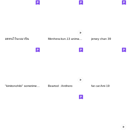
อดทนไว้นะแมวบิน
Menhera-kun.13 animation
jersey chan 39
"kimitonohibi" sometimes we fight. girl
Beartod : Antihero
fat cat Ami 19