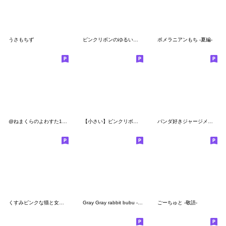
うさもちず
ピンクリボンのゆるいこねこ
ポメラニアンもち -夏編-
@ねまくらのよわすた1ごう
【小さい】ピンクリボンのゆるいこねこ
パンダ好きジャージメイドちゃん
くすみピンクな猫と女の子
Gray Gray rabbit bubu - first stamp
ごーちゅと -敬語-