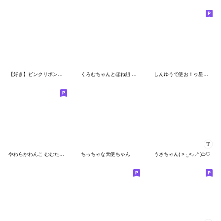
【好き】ピンクリボンのゆるい子うさぎ
くろむちゃんとほね組 二次創作スタンプ
しんゆうで使お！ゥ星人ゆり＆りりぃ
やわらかわんこ むむたん 4 冬じたく
ちっちゃな天使ちゃん
うさちゃん( > ·̫ <⸝⸝ᐢ )⊃♡