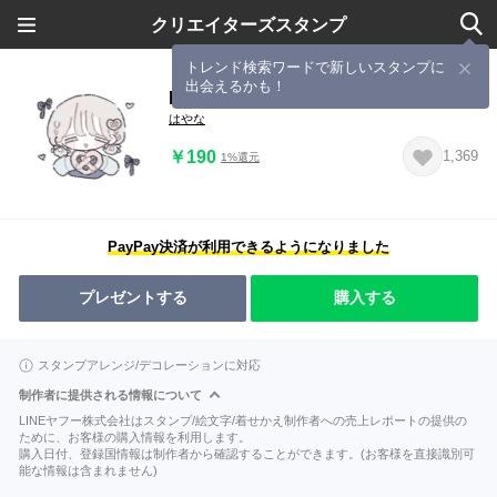
クリエイターズスタンプ
トレンド検索ワードで新しいスタンプに
出会えるかも！
pretzel chan
はやな
￥190
1,369
1%還元
PayPay決済が利用できるようになりました
プレゼントする
購入する
スタンプアレンジ/デコレーションに対応
制作者に提供される情報について
LINEヤフー株式会社はスタンプ/絵文字/着せかえ制作者への売上レポートの提供の
ために、お客様の購入情報を利用します。
購入日付、登録国情報は制作者から確認することができます。(お客様を直接識別可
能な情報は含まれません)