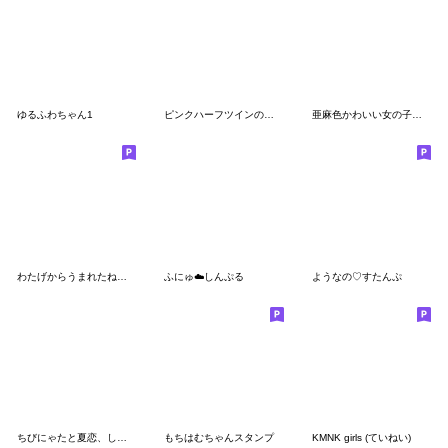
ゆるふわちゃん1
ピンクハーフツインの女の子（敬語）
亜麻色かわいい女の子のスタンプ
わたげからうまれたねこ。
ふにゅ︎︎︎︎☁️しんぷる
ようなの♡すたんぷ
ちびにゃたと夏恋、しよᴗ ⩊ ᴗ
もちはむちゃんスタンプ
KMNK girls (ていねい)