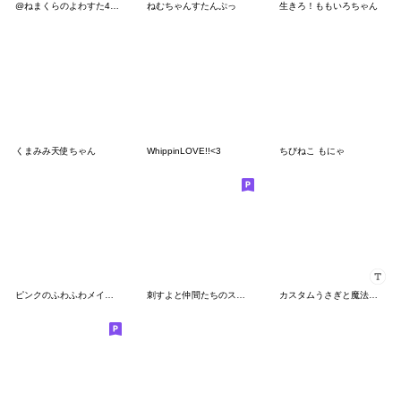
@ねまくらのよわすた4ごう
ねむちゃんすたんぷっ
生きろ！ももいろちゃん
くまみみ天使ちゃん
WhippinLOVE!!<3
ちびねこ もにゃ
ピンクのふわふわメイドさん
刺すよと仲間たちのスタンプ
カスタムうさぎと魔法少女。