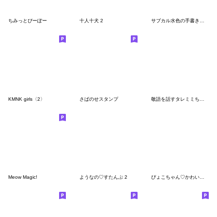
ちみっとぴーぽー
十人十犬 2
サブカル水色の手書きスタンプ
KMNK girls〈2〉
さばのせスタンプ
敬語を話すタレミミちゃん
Meow Magic!
ようなの♡すたんぷ 2
ぴょこちゃん♡かわいいゲージMAXなのです