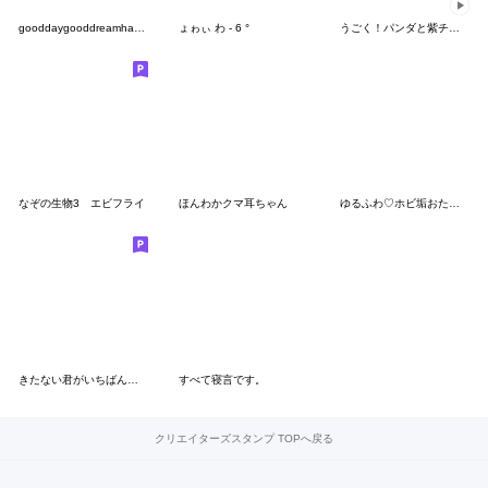
gooddaygooddreamhappypartytime
ょゎぃ わ - 6 °
うごく！パンダと紫チャイナの女の子
なぞの生物3 エビフライ
ほんわかクマ耳ちゃん
ゆるふわ♡ホビ垢おたくねこちゃんの日常♡
きたない君がいちばんかわいい
すべて寝言です。
クリエイターズスタンプ TOPへ戻る