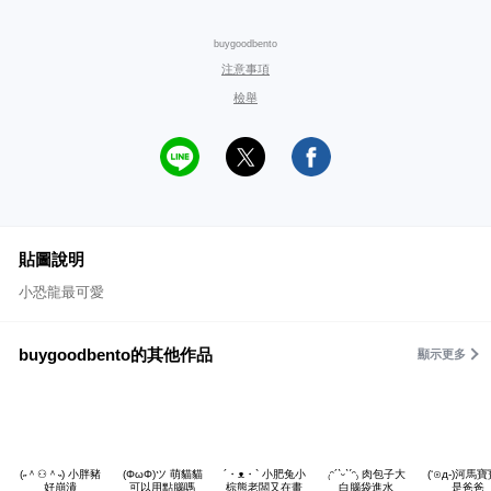
buygoodbento
注意事項
檢舉
貼圖說明
小恐龍最可愛
buygoodbento的其他作品
顯示更多
(˶＾⚇＾˵) 小胖豬
(ΦωΦ)ツ 萌貓貓
´・ᴥ・` 小肥兔小
₍ᵔ´ˋᵕˋˊᵔ₎ 肉包子大
(‘⊙д-)河馬
好崩潰
可以用點腦嗎
棕熊老闆又在畫
白腦袋進水
是爸爸