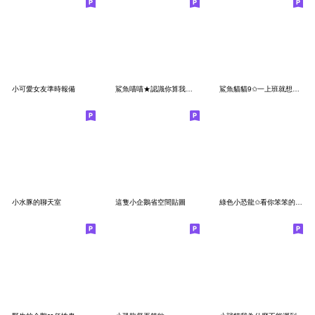
小可愛女友準時報備
鯊魚喵喵★認識你算我倒楣
鯊魚貓貓9✩一上班就想烙賽
小水豚的聊天室
這隻小企鵝省空間貼圖
綠色小恐龍✩看你笨笨的可愛疊字✩