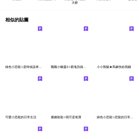
大餅
相似的貼圖
綠色小恐龍✩是時候該來棒賽了✩
飄飄小幽靈3✩窮鬼別搞怪了✩
小小熊貓★馬麻快給我錢
可愛小恐龍的日常生活
撒嬌龍龍✩我可是爸寶
綠色小恐龍✩恐龍的日常生活✩