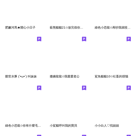
肥嫩河馬★開心小日子
藍熊貓貓21✩放完假你仍舊是一隻社畜
綠色小恐龍✩再吵我就咬你呀✩
厭世水豚 (´•ω•`) 叫妹妹
撒嬌龍龍✩我最愛老公
鯊魚貓貓10✩社畜的煩惱
綠色小恐龍✩你有什麼毛病✩
小鯊貓呼叫我的寶貝
小小白人♡找姐姐