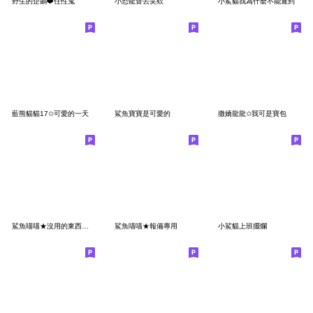
野生的企鵝❤️任性鬼
小恐龍督丟笑欸
小鯊貓我為什麼不能遲到
藍熊貓貓17✩可愛的一天
鯊魚寶寶是可愛的
撒嬌龍龍✩我可是寶包
鯊魚喵喵★沒用的東西切掉算了
鯊魚喵喵★報備專用
小鯊貓上班擺爛