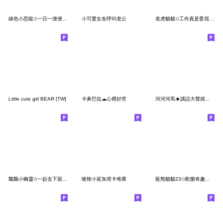
綠色小恐龍✩一日一便便 健康靠近我✩
小可愛女友呼叫老公
老虎貓貓✩工作真是委屈寶寶了✩
Little cute girl BEAR [TW]
卡鼻巴拉☁︎心裡好苦
河河河馬★講話大聲就贏了(修訂)
飄飄小幽靈✩一起去下面旅遊
嗆辣小鯊魚塔卡堆賽
藍熊貓貓23✩歡樂有趣日常生活