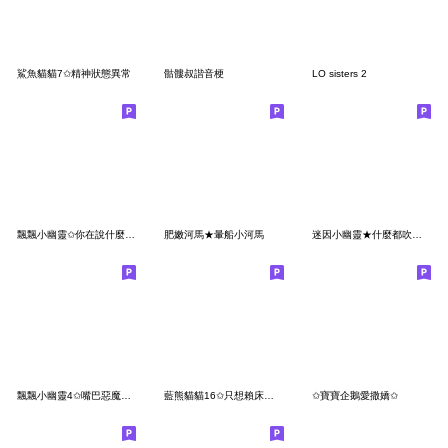
鯊魚貓貓7✩精神狀態異常
骷髏叔諧音梗
LO sisters 2
飄飄小幽靈✩你在說什麼鬼話✩
肥嫩河馬★暈船小河馬
迷因小幽靈★什麼都吹不好 只會吹牛
飄飄小幽靈4✩嘴巴惡魔附身
藍熊貓貓16✩只想賴床的一天
✩寶寶企鵝愛撒嬌✩