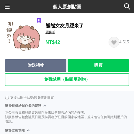
個人原創貼圖
熊熊女友月經來了
鹿鼻羊
NT$42
4,515
贈送禮物
購買
免費試用（貼圖用到飽）
支援貼圖拼貼樂/裝飾專用圖案
關於提供給創作者的資訊
本公司收集相關購買數據以提供販售報告給內容創作者。
該販售報告包含購買日期及購買者所註冊的國家或地區，並未包含任何可識別用戶的
資訊。
關於支援功能