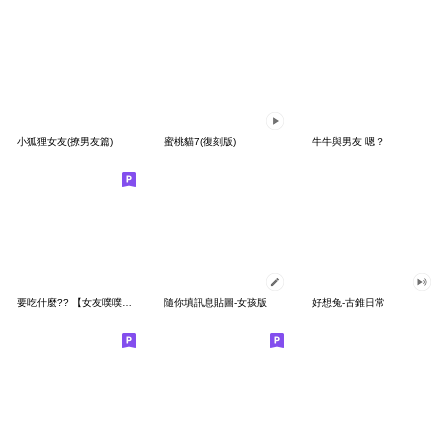
小狐狸女友(撩男友篇)
蜜桃貓7(復刻版)
牛牛與男友 嗯？
要吃什麼?? 【女友噗噗篇】
隨你填訊息貼圖-女孩版
好想兔-古錐日常