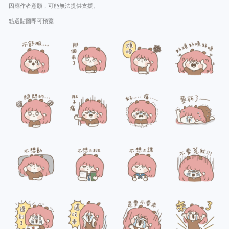
因應作者意願，可能無法提供支援。
點選貼圖即可預覽