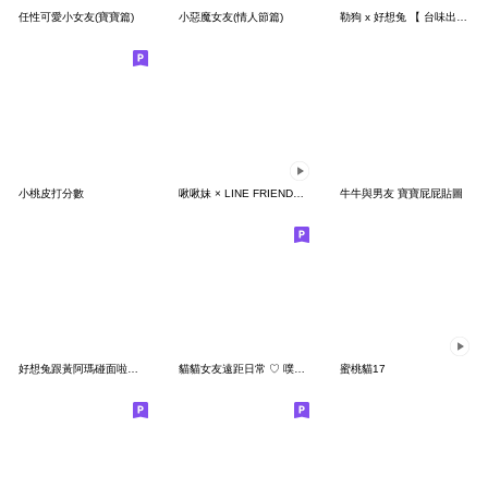
任性可愛小女友(寶寶篇)
小惡魔女友(情人節篇)
勒狗 x 好想兔 【 台味出擊!! 】
小桃皮打分數
啾啾妹 × LINE FRIENDS 好朋友
牛牛與男友 寶寶屁屁貼圖
好想兔跟黃阿瑪碰面啦！超台復古對話～
貓貓女友遠距日常 ♡ 噗噗篇
蜜桃貓17