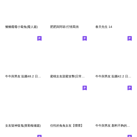
懶懶廢廢小蔔兔(廢人篇)
肥肥與阿胡-打情罵俏
春天先生 14
牛牛與男友 貼圖48.2 日常工作實用
蜜桃女友甜蜜攻擊(日常實用篇)
牛牛與男友 貼圖42.2 日常篇-2（revise）
女友疑神疑鬼(查勤報備篇)
任性的兔兔女友【噗噗】
牛牛與男友 顏料不夠的貼圖 戲很多篇 牛牛