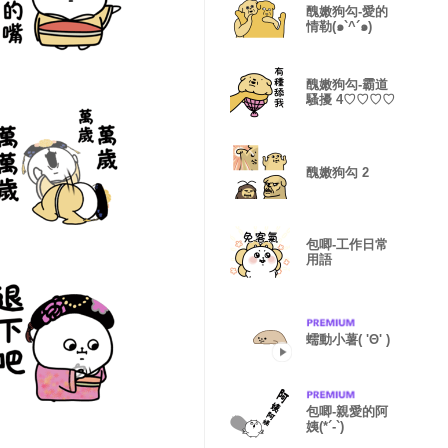
醜嫩狗勾-愛的
情勒(๑`^´๑)
醜嫩狗勾-霸道
騷擾 4♡♡♡♡
醜嫩狗勾 2
包唧-工作日常
用語
蠕動小薯( 'Θ' )
包唧-親愛的阿
姨(*´-`)