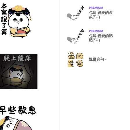
包唧-親愛的叔
叔(*´-`)
包唧-親愛的肥
肥(*´-`)
醜嫩狗勾 -