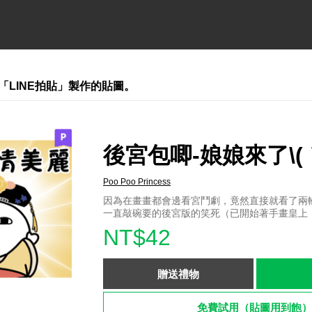
「LINE拍貼」製作的貼圖。
後宮包唧-娘娘來了\(｀
Poo Poo Princess
因為在畫畫都會邊看宮鬥劇，竟然直接就看了兩輪(*
一直敲碗要的後宮版的笑死（已開始著手畫皇上
NT$42
贈送禮物
免費試用（貼圖用到飽）