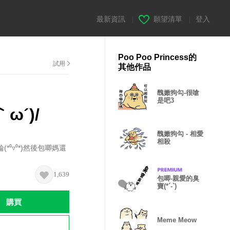
最新資訊
|
願望清單
|
登入
Poo Poo Princess的
試用
其他作品
醜嫩狗勾-很嗆
是吧3
ω´)/
醜嫩狗勾 - 相愛
相殺
⁰▿⁰*)然後包唧媽還
1,639
包唧-親愛的臭
寶(*´-`)
購買
Meme Meow