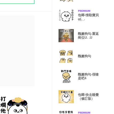
包唧-情勒寶貝
φ(._.
醜嫩狗勾-重返
崗位U. .U
醜嫩狗勾
醜嫩狗勾-很嗆
是吧4
包唧-快去睡覺
（修訂版）