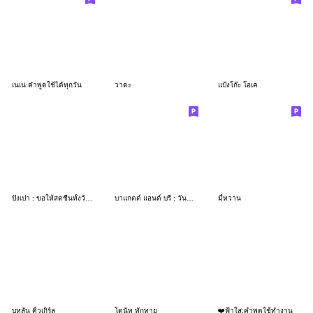
เนเน่:คำพูดใช้ได้ทุกวัน
วาดะ
แป้งโก๊ะ โอเค
ปังเปา : ขอให้สดชื่นทั้งวันค่ะ
บาแกตต์ แอนด์ บรี : วันทำงาน
มี้หวาน
บุหลัน คิ้วเกิร์ล
โดนัท ทักทาย
❤️ฟ้าใส:คำพูดใช้ทำงาน