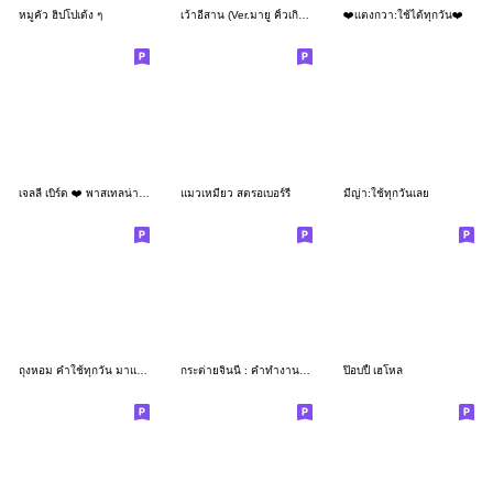
หมูคั่ว ฮิปโปเด้ง ๆ
เว้าอีสาน (Ver.มายู คิ้วเกิร์ล)
❤️เเตงกวา:ใช้ได้ทุกวัน❤️
เจลลี่ เบิร์ด ❤️ พาสเทลน่ารัก
แมวเหมียว สตรอเบอร์รี่
มีญ่า:ใช้ทุกวันเลย
ถุงหอม คำใช้ทุกวัน มาแล้วจ้า
กระต่ายจินนี่ : คำทำงานค่ะ
ป๊อบปี้ เฮโหล