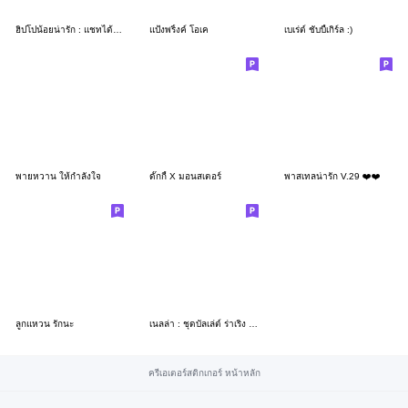
ฮิปโปน้อยน่ารัก : แชทได้ทุกวัน : )
แป้งพริ้งค์ โอเค
เบเร่ต์ ชับบี้เกิร์ล :)
พายหวาน ให้กำลังใจ
ดั๊กกี้ X มอนสเตอร์
พาสเทลน่ารัก V.29 ❤️❤️
ลูกแหวน รักนะ
เนลล่า : ชุดบัลเล่ต์ ร่าเริง สดใส
ครีเอเตอร์สติกเกอร์ หน้าหลัก