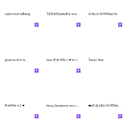
เบลล่ากระต่ายสีชมพู
โปโป้ ฮิปโปแฟนซี & สวนสัตว์ป่วน
น้ำขิง:น่ารักใช้ได้ทุกวัน
ลูกแหวน ทำงาน
เดอะ คิ้วท์ เกิร์ล 1 ❤ สาวน้อยหมวกเป็ด
ใบม่อง โอเค
คิ้วท์เกิร์ล V.2 ❤
Nong Strawberry very cute
❤️เต้าหู้:หมีน่ารักใช้ได้ทุกวัน❤️