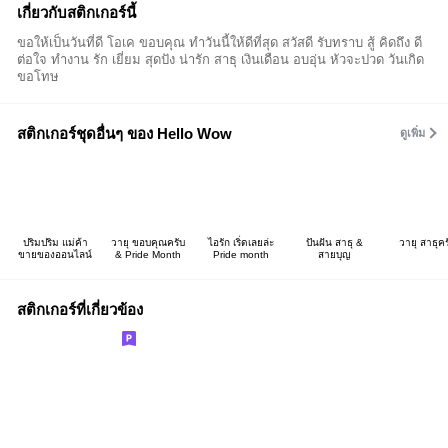
เกี่ยวกับสติกเกอร์นี้
ขอให้เป็นวันที่ดี โอเค ขอบคุณ ทำวันนี้ให้ดีที่สุด สวัสดี รับทราบ สู้ คิดถึง ดี
ต่อใจ ทำงาน รัก เยี่ยม สุดปัง น่ารัก สาธุ เงินเดือน อบอุ่น หัวจะปวด วันเกิด
ขอโทษ
สติกเกอร์ชุดอื่นๆ ของ Hello Wow
ดูเพิ่ม
ปริมปริม แม่ค้า
วายุ ขอบคุณครับ
ไอรัก เริ่ดเลยล่ะ
ปันฝัน สาธุ &
วายุ สาธุคร
ขายของออนไลน์
& Pride Month
Pride month
สายบุญ
สติกเกอร์ที่เกี่ยวข้อง