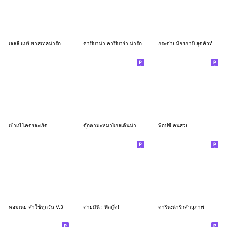
เจลลี่ แบร์ พาสเทลน่ารัก
คาปิบาน่า คาปิบาร่า น่ารัก
กระต่ายน้อยกาบี้ สุดคิ้วท์ ใช้ได้ทุกวัน
เป๋าเป้ โคตรจะเริ่ด
ตุ๊กตามะหมาโกลเด้นน่ารัก ❤
พ็อปซี่ คนสวย
หอมเนย คำใช้ทุกวัน V.3
ต่ายมินิ : ฟิลกู๊ด!
ดาริน:น่ารักคำสุภาพ