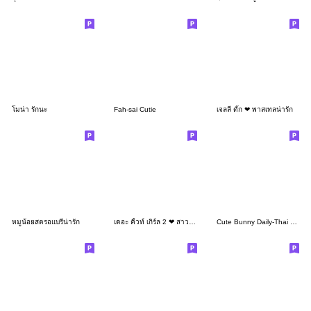
โมน่า รักนะ
Fah-sai Cutie
เจลลี่ ดั๊ก ❤ พาสเทลน่ารัก
หมูน้อยสตรอแบรี่น่ารัก
เดอะ คิ้วท์ เกิร์ล 2 ❤ สาวน้อยหมวกกบ
Cute Bunny Daily-Thai Version