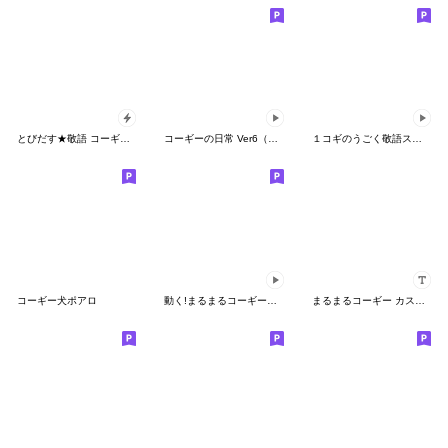
とびだす★敬語 コーギー♡いぬ/犬/子犬
コーギーの日常 Ver6（動く第3段）
１コギのうごく敬語スタンプ
コーギー犬ポアロ
動く!まるまるコーギーのパン屋さん
まるまるコーギー カスタム！