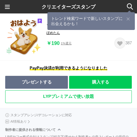
クリエイターズスタンプ
トレンド検索ワードで新しいスタンプに
出会えるかも！
フェルトコーギーのグルメスタンプ
ぽめたん
￥190
387
1%還元
PayPay決済が利用できるようになりました
プレゼントする
購入する
LYPプレミアムで使い放題
スタンプアレンジ/デコレーションに対応
AI情報あり
制作者に提供される情報について
LINEヤフー株式会社はスタンプ/絵文字/着せかえ制作者への売上レポートの提供の