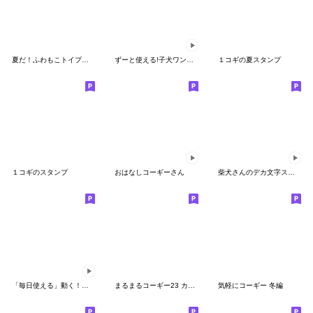
夏だ！ふわもこトイプードル
ずーと使える!子犬ワンコ集合スタンプ
１コギの夏スタンプ
１コギのスタンプ
おはなしコーギーさん
柴犬さんのデカ文字スタンプ
「毎日使える」動く！コーギー犬
まるまるコーギー23 カフェとコーギー
気軽にコーギー 冬編