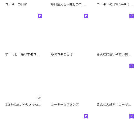
コーギーの日常
毎日使える♡癒しのコーギーの日常
コーギーの日常 Ver9（気持ちを伝える）
ずーっと一緒♡羊毛コーギーの家族連絡
冬のコギまるけ
みんなに使いやすい挨拶ことば♡
1コギの思いやりメッセージスタンプ
コーギー☆スタンプ
みんな大好き！コーギー！3