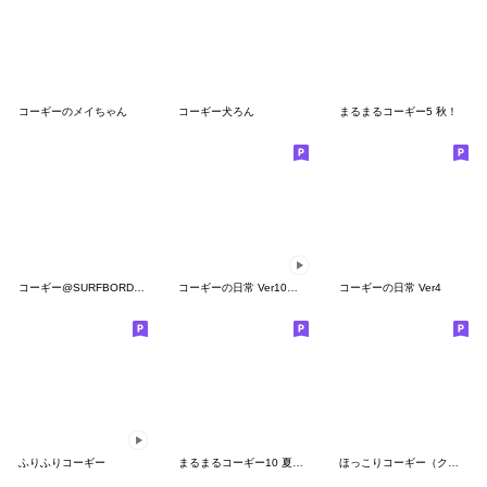
コーギーのメイちゃん
コーギー犬ろん
まるまるコーギー5 秋！
コーギー@SURFBORDER
コーギーの日常 Ver10（動く第5段）
コーギーの日常 Ver4
ふりふりコーギー
まるまるコーギー10 夏の日常！
ほっこりコーギー（クリスマス、年末年始）