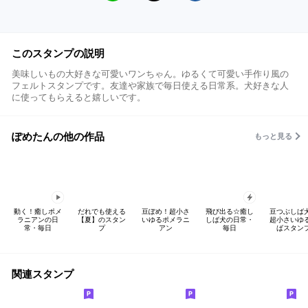
このスタンプの説明
美味しいもの大好きな可愛いワンちゃん。ゆるくて可愛い手作り風の
フェルトスタンプです。友達や家族で毎日使える日常系。犬好きな人
に使ってもらえると嬉しいです。
ぽめたんの他の作品
もっと見る
動く！癒しポメ
だれでも使える
豆ぽめ！超小さ
飛び出る☆癒し
豆つぶしば
ラニアンの日
【夏】のスタン
いゆるポメラニ
しば犬の日常・
超小さいゆ
常・毎日
プ
アン
毎日
ばスタン
関連スタンプ