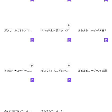
ガブリエルのまがおスタンプ
１コギの動く夏スタンプ
まるまるコーギー29 春！
とびだす★コーギーのきづかい♡
うごく！いちコギのバラエティスタンプ
まるまるコーギー26 犬用
みんな大好き⭐コーギー
まるまるコーギー3