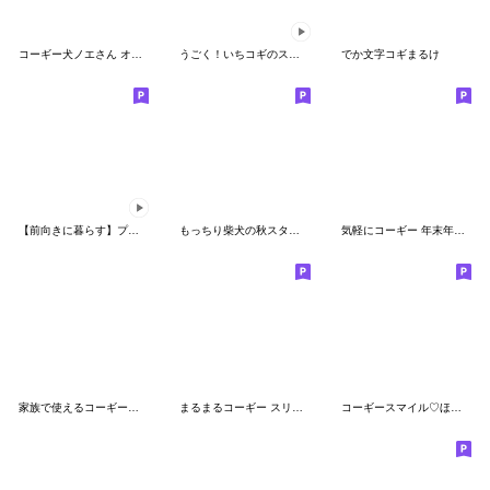
コーギー犬ノエさん オフィス
うごく！いちコギのスタンプアレンジ
でか文字コギまるけ
【前向きに暮らす】プププのプーちゃん３
もっちり柴犬の秋スタンプ
気軽にコーギー 年末年始編
家族で使えるコーギーのスタンプ
まるまるコーギー スリムな敬語！
コーギースマイル♡ほっこりスタンプ