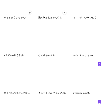
ゆるすぎうさちゃん3
動く▶︎ふわきゅん♡おえかきちたよ
ミニスタンプ〜いぬくまさんの場合〜第3弾!
♥女児♥めろうさぎ♥
むくみちゃん 6
かわいいくまちゃん、恋の矢を撃って！
白玉パンのゆるい仲間たち
キュート わんちゃんの恋2
oyasumi-kun 03