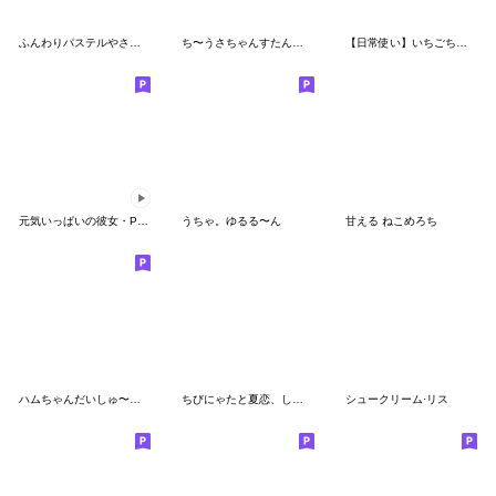
ふんわりパステルやさうさちゃん
ち〜うさちゃんすたんぷ！
【日常使い】いちごちゃむ！！
元気いっぱいの彼女・PINK
うちゃ。ゆるる〜ん
甘える ねこめろち
ハムちゃんだいしゅ〜ご〜
ちびにゃたと夏恋、しよᴗ ⩊ ᴗ
シュークリーム·リス