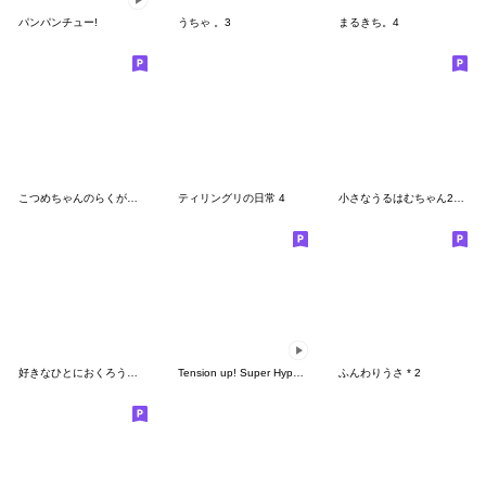
パンパンチュー!
うちゃ 。3
まるきち。4
こつめちゃんのらくがき。(まじのやつ)
ティリングリの日常 4
小さなうるはむちゃん2【文字なし】
好きなひとにおくろうすたんぷ
Tension up! Super Hyper Tense Snow(KR)
ふんわりうさ * 2