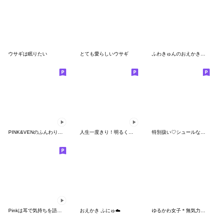
ウサギは眠りたい
とても愛らしいウサギ
ふわきゅんのおえかき♡にこにこ言葉
PINK&VENのふんわりかわいい愛 (彼女)
人生一度きり！明るく柔らかい可愛いスノー
特別扱い♡シュールなミニトイプー
Pinkは耳で気持ちを語るよ
おえかき ふにゅ☁️
ゆるかわ女子＊無気力と夏