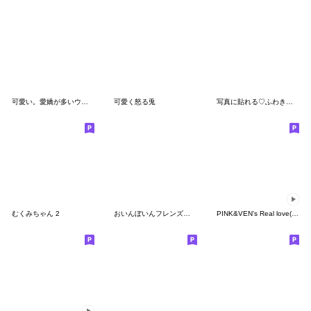
可愛い。愛嬌が多いウサギ!
可愛く怒る兎
写真に貼れる♡ふわきゅんのおえかき
むくみちゃん 2
おいんぼいんフレンズ大集合！
PINK&VEN's Real love(Pink)-Japanese ver