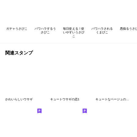
ガチャうさぴこ
パワハラするう
毎日使える！使
パワハラされる
愚痴るうさ
さぴこ
いやすいうさぴ
くまぴこ
こ
関連スタンプ
かわいらしいウサギ
キュートウサギの恋1
キュートなベージュのうさぎ