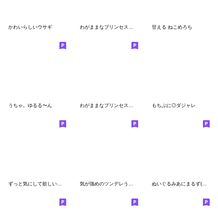
かわいらしいウサギ
わがままなプリンセス♡♡③
甘える ねこめろち
うちゃ。ゆるる〜ん
わがままなプリンセス♡②
もちぷに◎ダジャレ
ずっと気にして欲しいクマ
気が強めのツンデレうさぎ
ぬいぐるみあにまるず(文字あり)