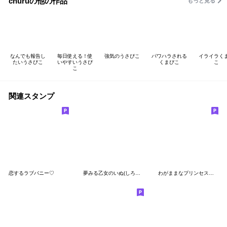
churuの他の作品
もっと見る
なんでも報告し
毎日使える！使
強気のうさぴこ
パワハラされる
イライラく
たいうさぴこ
いやすいうさぴ
くまぴこ
こ
こ
関連スタンプ
恋するラブバニー♡
夢みる乙女のいぬ(しろいぬちゃん)
わがままなプリンセス♡♡④