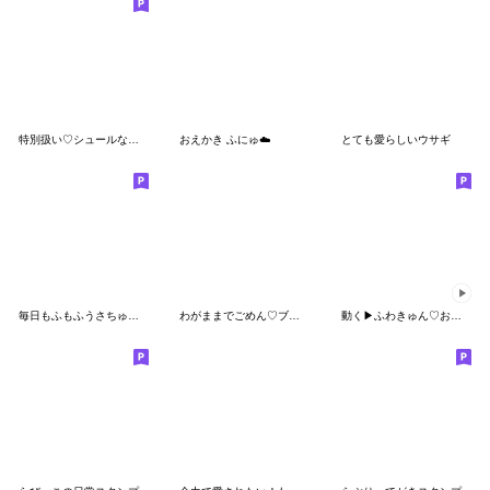
特別扱い♡シュールなミニトイプー
おえかき ふにゅ☁️
とても愛らしいウサギ
毎日もふもふうさちゅさん
わがままでごめん♡ブラックバニー
動く▶︎ふわきゅん♡おえかきちたよ