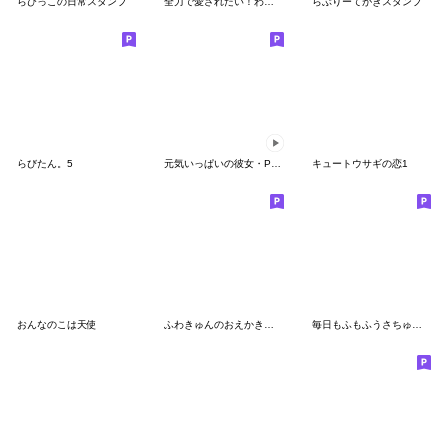
らびっこの日常スタンプ
全力で愛されたい！わがままプリンセス♡
らぶりーてがきスタンプ
らびたん。5
元気いっぱいの彼女・PINK
キュートウサギの恋1
おんなのこは天使
ふわきゅんのおえかき♡にこにこ言葉
毎日もふもふうさちゅさん 1年中