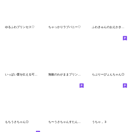
ゆるふわプリンセス♡
ちゃっかりラブバニー♡
ふわきゅんのおえかき♡あまえんぼさん
いっぱい愛を伝える可愛い彼女
無敵のわがままプリンセス♡②
らぶりーぴょんちゃん◎
もちうさちゃん◎
ち〜うさちゃんすたんぷ！
うちゃ 。3