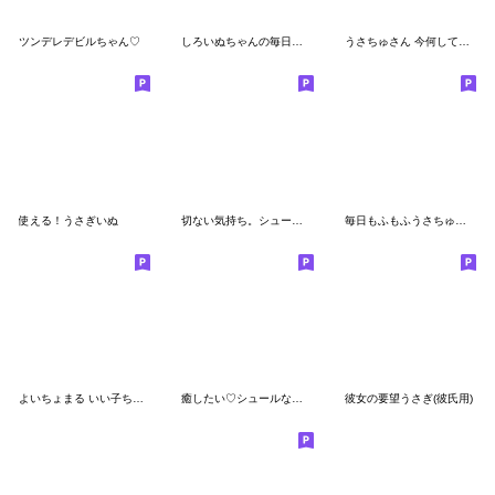
ツンデレデビルちゃん♡
しろいぬちゃんの毎日スタンプ
うさちゅさん 今何してた？
使える！うさぎいぬ
切ない気持ち。シュールなミニうさぎ。再販
毎日もふもふうさちゅさん 待ち合わせ
よいちょまる いい子ちゃん
癒したい♡シュールなミニうさぎ
彼女の要望うさぎ(彼氏用)