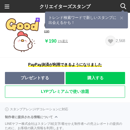
クリエイターズスタンプ
トレンド検索ワードで新しいスタンプに
出会えるかも！
にわとりぴよこの英語
con
￥190
2,568
1%還元
PayPay決済が利用できるようになりました
プレゼントする
購入する
LYPプレミアムで使い放題
スタンプアレンジ/デコレーションに対応
制作者に提供される情報について
LINEヤフー株式会社はスタンプ/絵文字/着せかえ制作者への売上レポートの提供の
ために、お客様の購入情報を利用します。