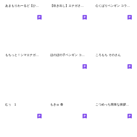
あまもりわーるど【ひよこ】
【吹き出し】エナガさんとシマエナガさん14
心くばりペンギン コラボ復刻ver.3
もちっと！シマエナガさん。【秋】
ほのぼの子ペンギン コラボ復刻版
ころもち そのさん
むぅ 1
もきゅ 春
こつめっち簡単な挨拶とリアクション