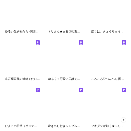
ゆるい生き物たち♪関西弁２
トリさん★まるぴの友達★毎日使える
ぼくは、きょうりゅう【夏】
京言葉家族の連絡☀️だいふくまる
ゆるくて可愛い♡誰でも使えるスタンプ
ころころ♡ぺんぺん 関西弁
ひよこの日常（ポジティブ編）
吹き出し付きシンプルあいさつ(再販)
フキダシが動く★ふんわりペンちゃん