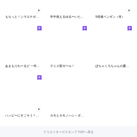
もちっと！シマエナガさん。【冬】
年中使えるゆる〜いたらもちゃん
5倍速ペンギン（冬）
あまもりわーるど 一年中使える 【ねこ】
テニス部ガール！
ぽちゃくろちゃんの夏のスタンプ
ハッピーにすごそう＊動くスタンプ
カモとカモノハシ～ダジャレ
クリエイターズスタンプ TOPへ戻る