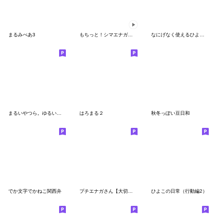
まるみべあ3
もちっと！シマエナガさん。【ゆる敬語】
なにげなく使えるひよこさん達
まるいやつら。ゆるい毎日
はろまる２
秋冬っぽい豆日和
でか文字でかねこ関西弁
プチエナガさん【大切な人】
ひよこの日常（行動編2）