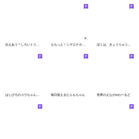
伝えあう＊しろいトリ＆きいろのトリ＊
もちっと！シマエナガさん。＊文字大きめ
ぼくは、きょうりゅう【365日】
はしびろのコウちゃん３【毎日小さく】
毎日使えるたらもちゃん
世界のえながinわーるど