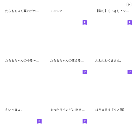
たらもちゃん夏のデカ文字スタンプ
ミニシマ。
【動く】くっきり＊シマエナガさん1
たらもちゃんのゆる〜い夏
たらもちゃんの使えるあいさつ
ふわふわくまさん。
丸いヒヨコ。
まったりペンギン 吹き出し編
はろまる４【タメ語】