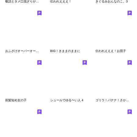
敬語とタメ口混ざりがちうさぴとくまぽ
伝われえええ！
きぐるみおんなのこ。3
おふざけオーバーオールの子。
BIG！きままのままに
伝われえええ！お団子
前髪短め女の子
シュールでゆる〜い人 4
ゴリラ！バナナ！さかな！