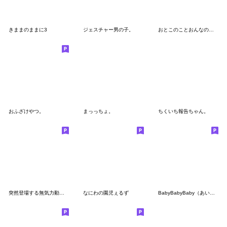
きままのままに3
ジェスチャー男の子。
おとこのことおんなのこのゆるい日常
おふざけやつ。
まっっちょ。
ちくいち報告ちゃん。
突然登場する無気力動物（うさぎ）
なにわの園児ぇるず
BabyBabyBaby（あいづち）