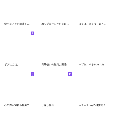
学生コアラの新井くん
ポップコーンとたまにコーン
ぼくは、きょうりゅう【夏の日々】
ボブなのだ。
日常使いの無気力動物（うさぎ）
バブみ、ゆるかわ！わがままな子♡
心の声が漏れる無気力動物（うさぎ）
りきし係長
ムチムチboyの目指せ！世界一！編