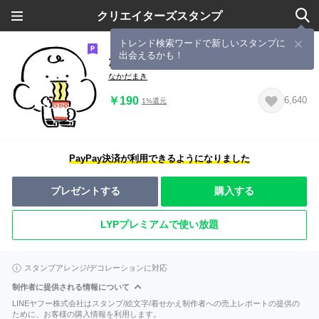
クリエイターズスタンプ
トレンド検索ワードで新しいスタンプに
出会えるかも！
だびくん。(食べるだじゃれ2)
なかだまき
￥190
6,640
1%還元
PayPay決済が利用できるようになりました
プレゼントする
購入する
LYPプレミアムで使い放題
スタンプアレンジ/デコレーションに対応
制作者に提供される情報について
LINEヤフー株式会社はスタンプ/絵文字/着せかえ制作者への売上レポートの提供の
ために、お客様の購入情報を利用します。