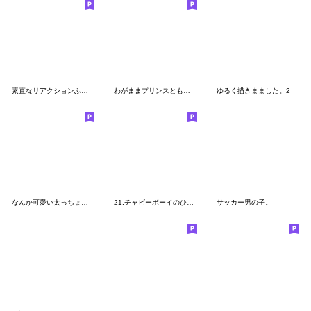
素直なリアクションふたつむすび！
わがままプリンスともこもこな友達
ゆるく描きまました。2
なんか可愛い太っちょゴリラ
21.チャビーボーイのひとことスタンプ
サッカー男の子。