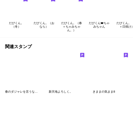
だびくん。
だびくん。（お
だびくん。（春
だびくん❤️ちゃ
だびくん。
（冬）
なら）
＋ちゃみちゃ
みちゃん
＋日焼け
ん。）
関連スタンプ
春のダジャレを言うなにものちゃん
新天地よろしく。
きままの気まま8