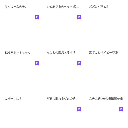
サッカー女の子。
いぬあひるのぺっぺ 楽しいおでかけ
ズズとパリピ2
戦う系トマトちゃん
なにわの園児ぇるず 4
ぽてふわベイビー♡②
ふゆー。に！
写真に貼れるぜ女の子。
ムチムチboyの表情豊か編