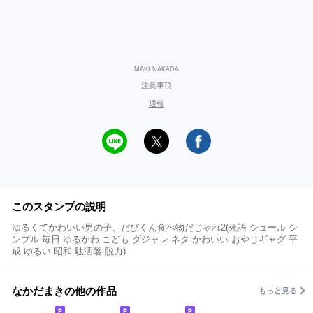
MAKI NAKADA
注意事項
通報
このスタンプの説明
ゆるくてかわいい男の子、だびくん食べ物だじゃれ2(死語 シュール シ
ンプル 毎日 ゆるかわ こども ダジャレ ネタ かわいい おやじギャグ 平
成 ゆるい 昭和 駄洒落 脱力)
なかだまきの他の作品
もっと見る