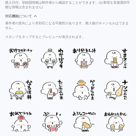
購入日付、登録国情報は制作者から確認することができます。(お客様を直接識別可
能な情報は含まれません)
対応機能について
著作者の意向により非対応になる可能性があります。購入後のキャンセルはできま
せん。
スタンプをタップするとプレビューが表示されます。