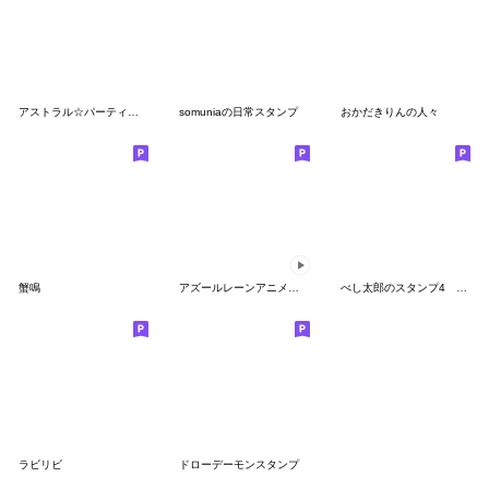
アストラル☆パーティー公式スタンプ Vol.1
somuniaの日常スタンプ
おかだきりんの人々
蟹鳴
アズールレーンアニメションスタンプVol.2
べし太郎のスタンプ4 日常会話編
ラビリビ
ドローデーモンスタンプ