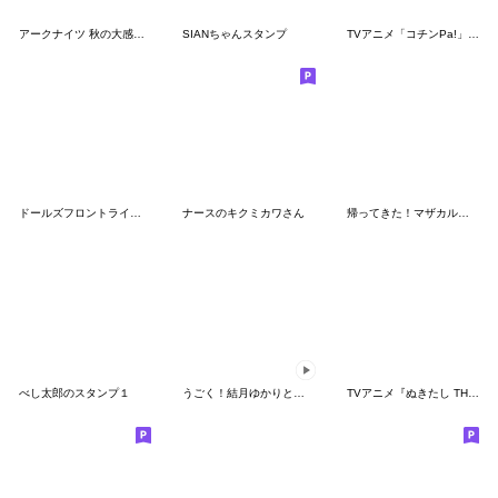
アークナイツ 秋の大感謝祭2023
SIANちゃんスタンプ
TVアニメ「コチンPa!」その２
ドールズフロントライン2 Vol.2
ナースのキクミカワさん
帰ってきた！マザカルカノンスタンプ
べし太郎のスタンプ１
うごく！結月ゆかりと紲星あかりのスタンプ
TVアニメ『ぬきたし THE ANIMATION』第2弾