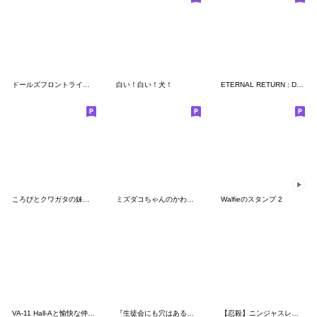
ドールズフロントライン2 Vol.3
白い！白い！犬！
ETERNAL RETURN : Daily life on Lumia 01
ころぴとクワガタの妹スタンプ
ミズダコちゃんのかわいくて怖い!?スタンプ
Walfieのスタンプ 2
VA-11 Hall-Aと愉快な仲間たち！
『生徒会にも穴はある！』vol.2
【忍殺】ニンジャスレイヤーVol.2