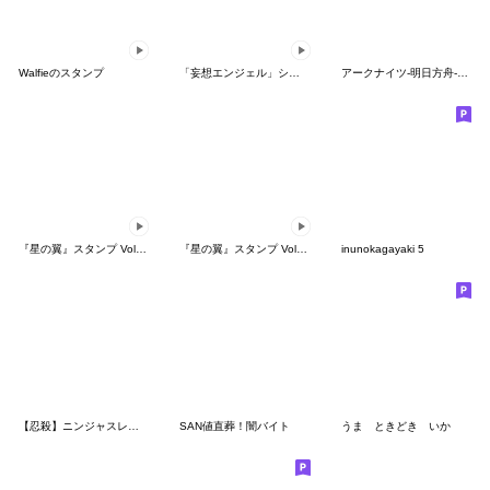
Walfieのスタンプ
「妄想エンジェル」シリーズスタンプ第3弾
アークナイツ-明日方舟-秋の大感謝祭2021
『星の翼』スタンプ Vol.2 シャオリン
『星の翼』スタンプ Vol.17 混沌の雷鳴
inunokagayaki 5
【忍殺】ニンジャスレイヤーVol.3
SAN値直葬！闇バイト
うま ときどき いか