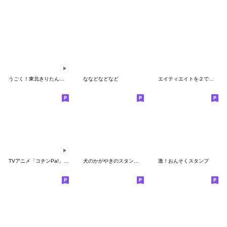
うごく！東北きりたんとずんだもん
ななどなどなど
エイティエイトを２でわって
TVアニメ「コチンPa!」その７
犬のかがやきのスタンプの2
激！おんそくスタンプ