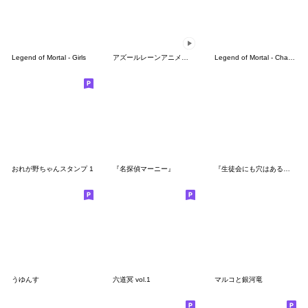
Legend of Mortal - Girls
アズールレーンアニメションスタンプVol.3
Legend of Mortal - ChaoHuo
おれが野ちゃんスタンプ 1
『名探偵マーニー』
『生徒会にも穴はある！』vol.3
うゆんす
六道冥 vol.1
マルコと銀河竜