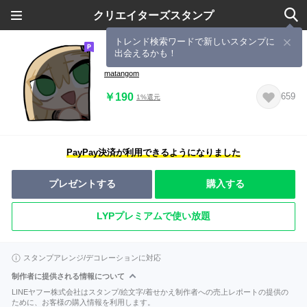
クリエイターズスタンプ
トレンド検索ワードで新しいスタンプに
出会えるかも！
またんごむちゃんスタンプその2
matangom
￥190
659
1%還元
PayPay決済が利用できるようになりました
プレゼントする
購入する
LYPプレミアムで使い放題
スタンプアレンジ/デコレーションに対応
制作者に提供される情報について
LINEヤフー株式会社はスタンプ/絵文字/着せかえ制作者への売上レポートの提供の
ために、お客様の購入情報を利用します。