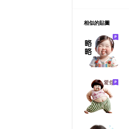
相似的貼圖