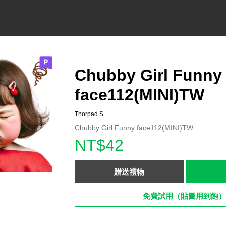
Chubby Girl Funny
face112(MINI)TW
Thorpad S
Chubby Girl Funny face112(MINI)TW
NT$42
贈送禮物
免費試用（貼圖用到飽）