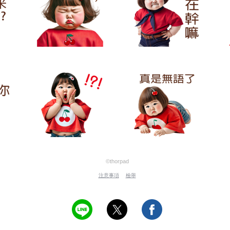
©thorpad
注意事項
檢舉