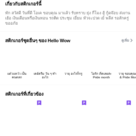
เกี่ยวกับสติกเกอร์นี้
ทัก สวัสดี วันที่ดี โอเค ขอบคุณ มาแล้ว รับทราบ ยุ่ง กี่โมง สู้ กู้ดจ๊อบ ส่งงาน
เฮ้อ เงินเดือนหรือเงินทอน รถติด ประชุม เยี่ยม หัวจะปวด เย้ พลีส รอสักครู่
ขออภัย
สติกเกอร์ชุดอื่นๆ ของ Hello Wow
ดูเพิ่ม
แต๋วแหว๋ว เป็น
เดย์ดรีม วัน ๆ ทำ
วายุ อะไรก็กรู
ไอรัก เริ่ดเลยล่ะ
วายุ ขอบคุณ
คนตลก
อะไร
Pride month
& Pride Mo
สติกเกอร์ที่เกี่ยวข้อง