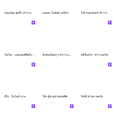
หนุ่มน้อย สุดคิ้ว ทำงานครับ WORK
อะตอม ไอเลิฟมายจ๊อบ!
โจจิ หนุ่มน้อยน่ารัก V.5 ทำงาน
เร็นโตะ - หนุ่มออฟฟิศกับคำทำงานสุภาพ
มีแฟนเป็นครู V.ทำงาน (ผู้ชาย)
หมีช็อคโก : ทำงานครับ!
ลีโอ : ในวันทำงาน
โค้ก ผู้ชายสายออฟฟิศ
โคนิจิ คำสุภาพครับ