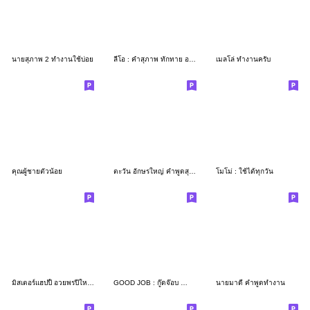
นายสุภาพ 2 ทำงานใช้บ่อย
ลีโอ : คำสุภาพ ทักทาย อวยพรดีดี ทุกวัน
เมลโล่ ทำงานครับ
คุณผู้ชายตัวน้อย
ตะวัน อักษรใหญ่ คำพูดสุภาพสำหรับการทำงาน
โมโม่ : ใช้ได้ทุกวัน
มิสเตอร์แฮปปี้ อวยพรปีใหม่และเทศกาลต่างๆ
GOOD JOB : กู๊ดจ๊อบ คำสุภาพวันทำงานครับ
นายมาดี คำพูดทำงาน