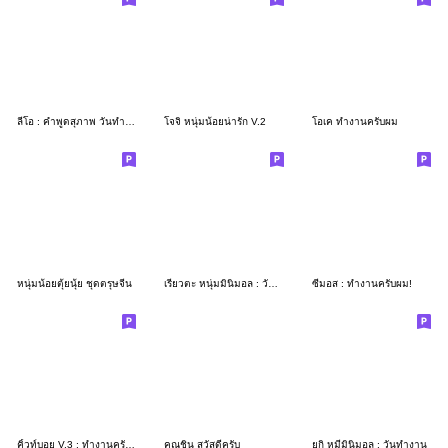
ลีโอ : คำพูดสุภาพ วันทำงาน
โจจิ หนุ่มน้อยน่ารัก V.2
โอเค ทำงานครับผม
หนุ่มน้อยตุ้ยนุ้ย ชุดตรุษจีน
เรียวตะ หนุ่มมินิมอล : วันทำงาน
ซีมอส : ทำงานครับผม!
คิ้วท์บอย V.3 : ทำงานครับ (Big Stickers)
คุณชิน สวัสดีครับ
ยูกิ หมีมินิมอล : วันทำงาน