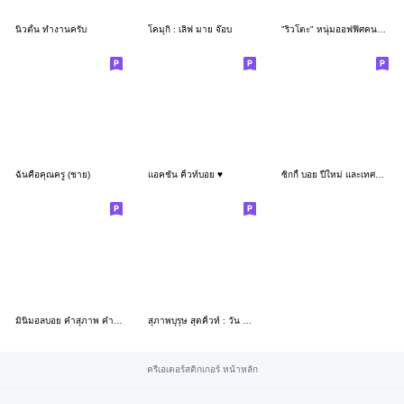
นิวตั้น ทำงานครับ
โคมุกิ : เลิฟ มาย จ๊อบ
"ริวโตะ" หนุ่มออฟฟิศคนขยัน
ฉันคือคุณครู (ชาย)
แอคชั่น คิ้วท์บอย ♥️
ซิกกี้ บอย ปีใหม่ และเทศกาลต่างๆ
มินิมอลบอย คำสุภาพ คำทำงานครับ
สุภาพบุรุษ สุดคิ้วท์ : วัน ทำงาน ครับ
ครีเอเตอร์สติกเกอร์ หน้าหลัก