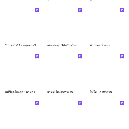
"ไอโตะ“ V.2 - หนุ่มออฟฟิศคนขยัน
แก้มชมพู : สีสันวันทำงาน ครับ
ต้าวบอย ทำงาน
หมีช็อคโกแลต : คำทำงานครับผม
ธามมี่ ใส่แว่นทำงาน
โมโม่ : คำทำงาน