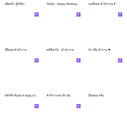
เทียนจ้า กู๊ดจ๊อบ
Teddy : Happy Working Day
เบบบี้บอย คำทำงาน ♥️
บีบี้บอย คำทำงาน
หมีช็อกโก : คำทำงาน
ข้าวปั้น ทำงาน ❤
คมิกคิ้วท์บอย สายบุญ อวยพร ส่งสุขทุกวัน
คำทำงานน่ารัก (ช)
ปั้นหอม ครับ