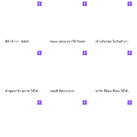
ดี๋ด๋าจ้าาา : B&W
Have แต่แนวมาให้ Think!
เจ้าแก้มกลม ในวันทำงาน (ชุด 5)
คำพูดน่ารัก สุภาพ ใช้ได้ทุกวันเลย
แสนดี คิดบวกบวก
น่ารัก ขี้อ้อน ขี้เล่น ใช้ได้ทุกวัน