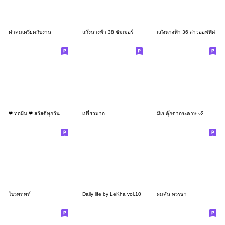
คำคมเครียดกับงาน
แก๊งนางฟ้า 38 ซัมเมอร์
แก๊งนางฟ้า 36 สาวออฟฟิศ
❤ ทอฝัน ❤ สวัสดีทุกวัน สาวออฟฟิศ (Mini)
เปรี้ยวมาก
มิเร ตุ๊กตากระดาษ v2
ไบรทททท์
Daily life by LeKha vol.10
ผมคัน หรรษา