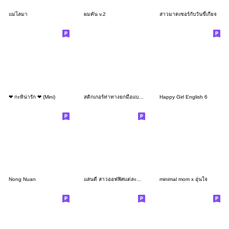
แม่โลมา
ผมคัน v.2
สาวมาดเซอร์กับวันขี้เกียจ
❤ กะทิน่ารัก ❤ (Mini)
สติกเกอร์ท่าทางยกมือแบบน่ารัก
Happy Girl English 6
Nong Nuan
แสนดี สาวออฟฟิศแต่ละมื้อ แต่ละDay
minimal mom x อุ่นใจ