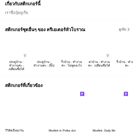
เกี่ยวกับสติกเกอร์นี้
เราชื่อปุ๋ยยูเรีย
สติกเกอร์ชุดอื่นๆ ของ ครีเอเตอร์หัวโบราณ
ดูเพิ่ม
ประตูบ้าน :
ประตูบ้าน :
รั้วบ้าน : ทำงาน
ฝาบ้าน : ทำงาน
รั้วบ้าน : ท
ทำงานค่ะ :
ทำงานค่ะ : (บิ๊ก)
ค่ะ : ไม่พูดอะไร
ค่ะ : เปลี่ยนชื่อได้
ค่ะ
เปลี่ยนชื่อได้
สติกเกอร์ที่เกี่ยวข้อง
วีวี่คิดถึงทุกวัน
Modlek in Polka dot
Modlek: Daily life