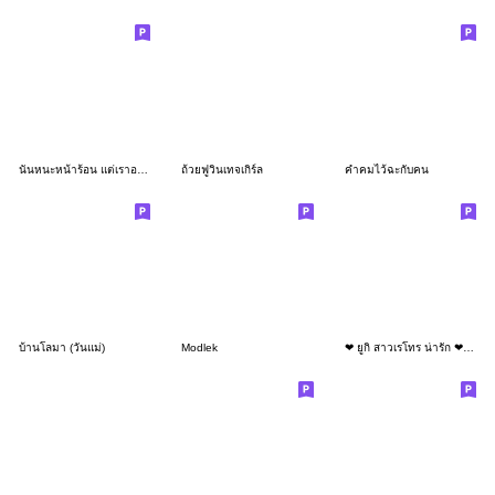
นั่นหนะหน้าร้อน แต่เราอะน่ารัก
ถ้วยฟูวินเทจเกิร์ล
คำคมไว้ฉะกับคน
บ้านโลมา (วันแม่)
Modlek
❤ ยูกิ สาวเรโทร น่ารัก ❤ (Mini)