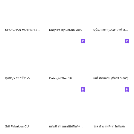
SHO-CHAN MOTHER 3 [ENG]
Daily life by LeKha vol.9
มุนินฺ และ คุณปลาวาฬ สวัสดีปีใหม่
ทุกปัญหามี "มึง" -*-
Cute girl Thai 19
เลดี้ ติดแกรม (บิ๊กสติกเกอร์)
Still Fabulous CU
แสนดี สาวออฟฟิศซินโดรม Ver.2
โรส ทำงานที่เรารักกันค่ะ