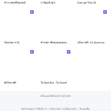
ทำงานทุกมื้อทุกเดย์
การ์ตูนหัวฟู 2
Cute girl Thai 32
ก้อนกลม V.32
คำแชท -พี่ชอบคนตลกมะ (มินิ)
แก๊งนางฟ้า 14 (Zoom in)
ฮัลโหล สติ!
โน Bad But.. โน Good!
ครีเอเตอร์สติกเกอร์ หน้าหลัก
|
|
ข้อกำหนดการใช้บริการ
นโยบายความเป็นส่วนตัว
ช่วยเหลือ