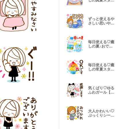
しの真夏スタン
プ
ずっと使えるや
さしい思いやり
スタンプ初夏
毎日使える♡癒
しの夏♪おでか
けスタンプ
毎日使える♡癒
しの常夏スタン
プ 再販
気くばり♡ゆる
ふわガール【丁
寧ことば】
大人かわいい♡
ぷっくりシール
風スタンプ♥