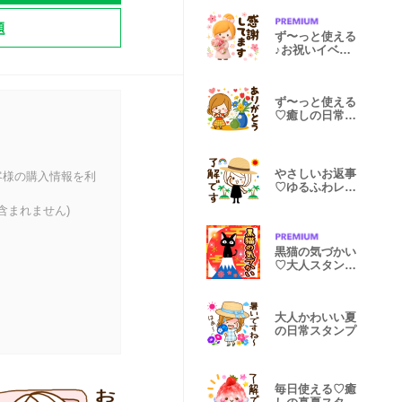
題
ず〜っと使える
♪お祝いイベン
ト＆日常言葉
ず〜っと使える
♡癒しの日常ス
タンプ＊北欧
やさしいお返事
客様の購入情報を利
♡ゆるふわレデ
ィ【夏】
含まれません)
黒猫の気づかい
♡大人スタンプ
冬
大人かわいい夏
の日常スタンプ
毎日使える♡癒