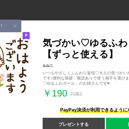
！
気づかい♡ゆるふわ
【ずっと使える】
ルルー
いつもやさしくふんわり返信♡大人の気づかい
です♪便利な挨拶、敬語ありで使う相手を選びま
♡ゆるふわガール」のお姉さんです♥
￥190
1%還元
PayPay決済が利用できるよう
プレゼントする