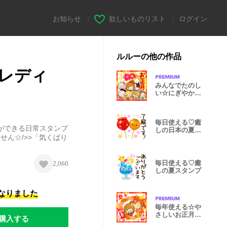
お知らせ
|
欲しいものリスト
|
ログイン
ルルーの他の作品
レディ
みんなでたのし
い☆にぎやかお
正月スタンプ
毎日使える♡癒
ができる日常スタンプ
しの日本の夏ス
せん☆/>>「気くばり
タンプ
毎日使える♡癒
2,060
しの夏スタンプ
になりました
毎年使える☆や
さしいお正月ス
購入する
タンプ