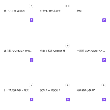
塔仔不正經 胡鬧啪
好想兔-你的小公主
勒狗
超任性"GOKIGEN PANDA" 台灣版
你好！又是 Quokka 喔
一直鬧"GOKIGEN PANDA" 台灣版
日子還是要過鴨－陽光開朗每一天鴨
鯊魚先生 搞鯊密！
蜜桃貓和小伙伴8