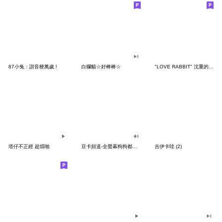
87小兔：諧音梗萬歲 !
白爛貓☆好棒棒☆
"LOVE RABBIT" 沈重的愛 台灣版
塔仔不正經 超煩啪
豆卡頻道-全螢幕狗狗都沒你上班累
吉伊卡哇 (2)