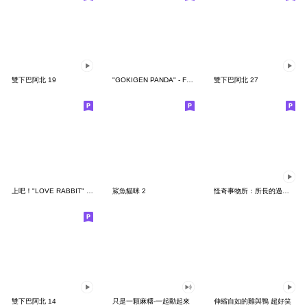
雙下巴阿北 19
"GOKIGEN PANDA" - Feeling / global
雙下巴阿北 27
上吧！"LOVE RABBIT" 台灣版
鯊魚貓咪 2
怪奇事物所：所長的過度繁殖
雙下巴阿北 14
只是一顆麻糬-一起動起來
伸縮自如的雞與鴨 超好笑