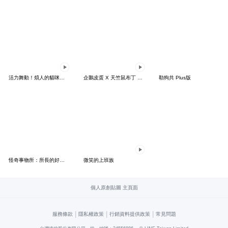
活力舞動！煩人的貓咪★迷你版 2
企鵝皮蛋 X 天竺鼠布丁 有點厭世
勒狗共 Plus版
怪奇事物所：所長的好日子要來力
微笑的上班族
個人原創貼圖 主頁面
|
|
|
服務條款
隱私權政策
行銷資料提供政策
常見問題