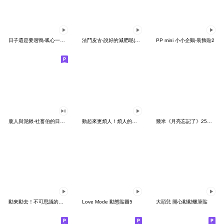
日子還是要過鴨-呱心一下鴨
法鬥皮古-說好的減肥呢(第15彈)
PP mini 小小企鵝-裝飾貼2
鹿人與泥鰍-社畜伯的日常有聲貼圖
動起來更煩人！煩人的貓咪3
幾米《月亮忘記了》25周年 x 晴天P莉
動來動去！不可思議的寶可夢貼圖
Love Mode 動態貼圖5
大頭兒 開心動動蠟筆貼