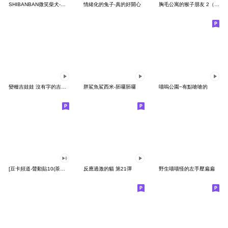
SHIBANBAN微笑柴犬-廢柴寶寶日常
情緒化的兔子-真的好開心
胸毛公寓的猴子朋友 2（有聲動態）
變種吉娃娃 沒有字的吉娃娃
胖鯊魚鯊西米-胚囉胚囉
喵嗚公園−有點嗆嗆的
[豆卡頻道-聲動貼10(茶寶丸日常篇)
反應過激的貓 第21彈
野生喵喵怪的左手壓扁扁