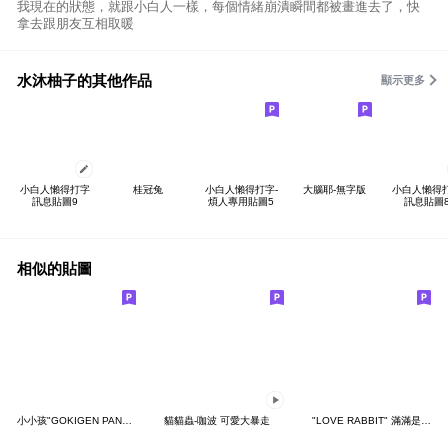
我現在的狀態，就跟小白人一樣，每個情緒崩潰瞬間都被畫進去了，快
拿去跟朋友互相取暖
水沐柚子的其他作品
顯示更多
小白人懶得打字
桂冠兔
小白人懶得打字-
大腦耶-無字版
小白人懶得
訊息貼圖9
煩人專用貼圖5
訊息貼圖
相似的貼圖
小小孩"GOKIGEN PANDA" 台灣版
貓貓蟲-咖波 可愛大暴走
"LOVE RABBIT" 滿滿是愛 台灣版